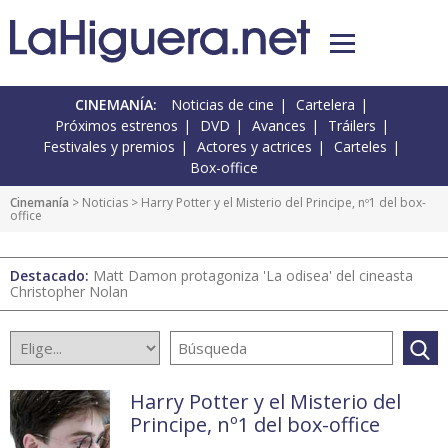
CINEMANÍA:
Noticias de cine
Cartelera
Próximos estrenos
DVD
Avances
Tráilers
Festivales y premios
Actores y actrices
Carteles
Box-office
Cinemanía
>
Noticias
> Harry Potter y el Misterio del Principe, nº1 del box-
office
Destacado:
Matt Damon protagoniza 'La odisea' del cineasta
Christopher Nolan
Harry Potter y el Misterio del
Principe, nº1 del box-office