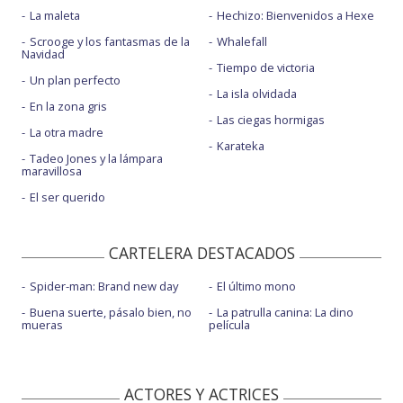
La maleta
Hechizo: Bienvenidos a Hexe
Scrooge y los fantasmas de la
Whalefall
Navidad
Tiempo de victoria
Un plan perfecto
La isla olvidada
En la zona gris
Las ciegas hormigas
La otra madre
Karateka
Tadeo Jones y la lámpara
maravillosa
El ser querido
CARTELERA DESTACADOS
Spider-man: Brand new day
El último mono
Buena suerte, pásalo bien, no
La patrulla canina: La dino
mueras
película
ACTORES Y ACTRICES