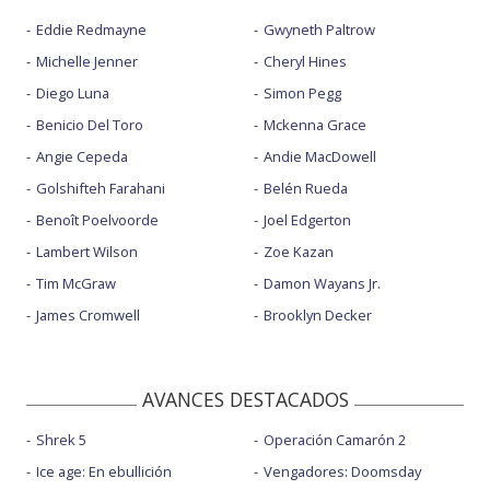
Eddie Redmayne
Gwyneth Paltrow
Michelle Jenner
Cheryl Hines
Diego Luna
Simon Pegg
Benicio Del Toro
Mckenna Grace
Angie Cepeda
Andie MacDowell
Golshifteh Farahani
Belén Rueda
Benoît Poelvoorde
Joel Edgerton
Lambert Wilson
Zoe Kazan
Tim McGraw
Damon Wayans Jr.
James Cromwell
Brooklyn Decker
AVANCES DESTACADOS
Shrek 5
Operación Camarón 2
Ice age: En ebullición
Vengadores: Doomsday