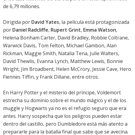
de 6,79 millones.
Dirigida por
David Yates
, la película está protagonizada
por
Daniel Radcliffe
,
Rupert Grint
,
Emma Watson
,
Helena Bonham Carter
,
David Bradley
,
Robbie Coltrane
,
Warwick Davis
,
Tom Felton
,
Michael Gambon
,
Alan
Rickman
,
Maggie Smith
,
Natalia Tena
,
Julie Walters
,
David Thewlis
,
Evanna Lynch
,
Matthew Lewis
,
Bonnie
Wright
,
Jim Broadbent
,
Helen McCrory
,
Jessie Cave
,
Hero
Fiennes Tiffin
, y
Frank Dillane
, entre otros.
En
Harry Potter y el misterio del príncipe
, Voldemort
estrecha su dominio sobre el mundo mágico y el de los
muggle y Hogwarts ya no es el refugio seguro que era
antes. Harry sospecha que los peligros pueden estar
dentro del castillo, pero Dumbledore está más atento a
prepararle para la batalla final que sabe que se avecina.