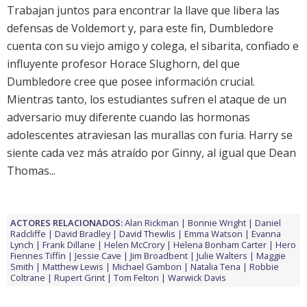
Trabajan juntos para encontrar la llave que libera las
defensas de Voldemort y, para este fin, Dumbledore
cuenta con su viejo amigo y colega, el sibarita, confiado e
influyente profesor Horace Slughorn, del que
Dumbledore cree que posee información crucial.
Mientras tanto, los estudiantes sufren el ataque de un
adversario muy diferente cuando las hormonas
adolescentes atraviesan las murallas con furia. Harry se
siente cada vez más atraído por Ginny, al igual que Dean
Thomas...
ACTORES RELACIONADOS:
Alan Rickman
Bonnie Wright
Daniel
Radcliffe
David Bradley
David Thewlis
Emma Watson
Evanna
Lynch
Frank Dillane
Helen McCrory
Helena Bonham Carter
Hero
Fiennes Tiffin
Jessie Cave
Jim Broadbent
Julie Walters
Maggie
Smith
Matthew Lewis
Michael Gambon
Natalia Tena
Robbie
Coltrane
Rupert Grint
Tom Felton
Warwick Davis