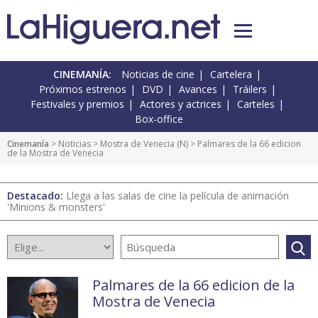
CINEMANÍA:
Noticias de cine
Cartelera
Próximos estrenos
DVD
Avances
Tráilers
Festivales y premios
Actores y actrices
Carteles
Box-office
Cinemanía
>
Noticias
>
Mostra de Venecia
(
N
) > Palmares de la 66 edicion
de la Mostra de Venecia
Destacado:
Llega a las salas de cine la película de animación
'Minions & monsters'
Palmares de la 66 edicion de la
Mostra de Venecia