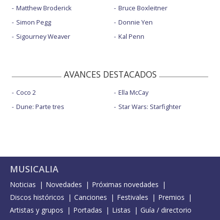
Matthew Broderick
Bruce Boxleitner
Simon Pegg
Donnie Yen
Sigourney Weaver
Kal Penn
AVANCES DESTACADOS
Coco 2
Ella McCay
Dune: Parte tres
Star Wars: Starfighter
MUSICALIA
Noticias
Novedades
Próximas novedades
Discos históricos
Canciones
Festivales
Premios
Artistas y grupos
Portadas
Listas
Guía / directorio