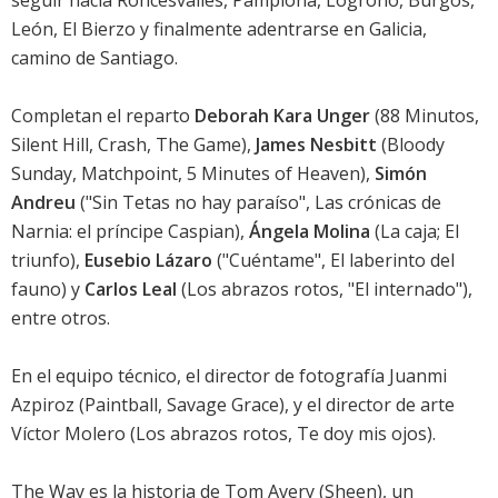
seguir hacia Roncesvalles, Pamplona, Logroño, Burgos,
León, El Bierzo y finalmente adentrarse en Galicia,
camino de Santiago.
Completan el reparto
Deborah Kara Unger
(88 Minutos,
Silent Hill, Crash, The Game),
James Nesbitt
(Bloody
Sunday, Matchpoint, 5 Minutes of Heaven),
Simón
Andreu
("Sin Tetas no hay paraíso", Las crónicas de
Narnia: el príncipe Caspian),
Ángela Molina
(La caja; El
triunfo),
Eusebio Lázaro
("Cuéntame", El laberinto del
fauno) y
Carlos Leal
(Los abrazos rotos, "El internado"),
entre otros.
En el equipo técnico, el director de fotografía Juanmi
Azpiroz (Paintball, Savage Grace), y el director de arte
Víctor Molero (Los abrazos rotos, Te doy mis ojos).
The Way
es la historia de Tom Avery (
Sheen
), un