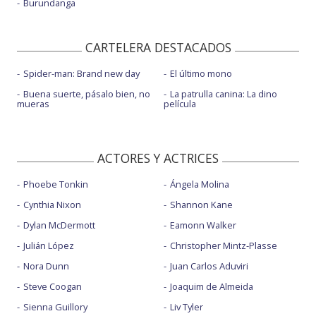
Burundanga
CARTELERA DESTACADOS
Spider-man: Brand new day
El último mono
Buena suerte, pásalo bien, no
La patrulla canina: La dino
mueras
película
ACTORES Y ACTRICES
Phoebe Tonkin
Ángela Molina
Cynthia Nixon
Shannon Kane
Dylan McDermott
Eamonn Walker
Julián López
Christopher Mintz-Plasse
Nora Dunn
Juan Carlos Aduviri
Steve Coogan
Joaquim de Almeida
Sienna Guillory
Liv Tyler