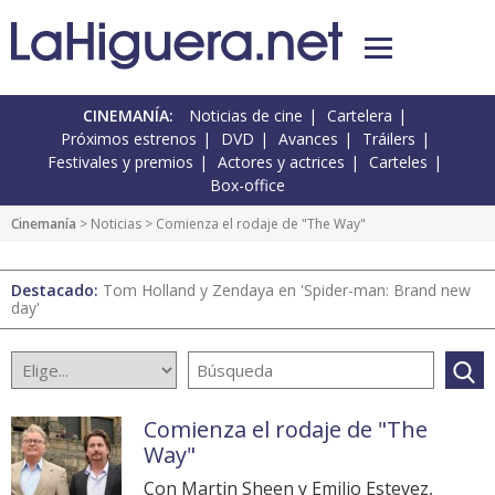
CINEMANÍA:
Noticias de cine
Cartelera
Próximos estrenos
DVD
Avances
Tráilers
Festivales y premios
Actores y actrices
Carteles
Box-office
Cinemanía
>
Noticias
> Comienza el rodaje de "The Way"
Destacado:
Tom Holland y Zendaya en 'Spider-man: Brand new
day'
Comienza el rodaje de "The
Way"
Con Martin Sheen y Emilio Estevez,