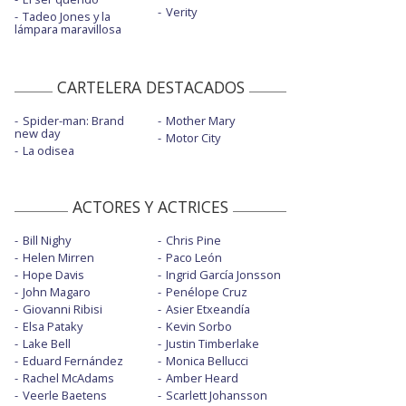
Verity
Tadeo Jones y la
lámpara maravillosa
CARTELERA DESTACADOS
Spider-man: Brand
Mother Mary
new day
Motor City
La odisea
ACTORES Y ACTRICES
Bill Nighy
Chris Pine
Helen Mirren
Paco León
Hope Davis
Ingrid García Jonsson
John Magaro
Penélope Cruz
Giovanni Ribisi
Asier Etxeandía
Elsa Pataky
Kevin Sorbo
Lake Bell
Justin Timberlake
Eduard Fernández
Monica Bellucci
Rachel McAdams
Amber Heard
Veerle Baetens
Scarlett Johansson