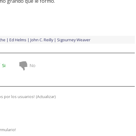
imo grando que le formó.
che
Ed Helms
John C. Reilly
Sigourney Weaver
Si
No
s por los usuarios!
(
Actualizar
)
ormulario!