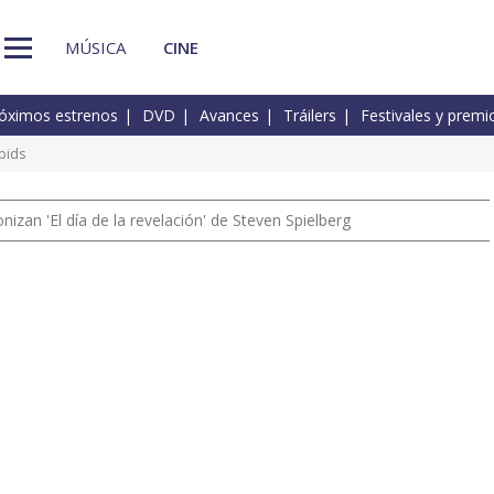
MÚSICA
CINE
óximos estrenos
DVD
Avances
Tráilers
Festivales y premi
pids
izan 'El día de la revelación' de Steven Spielberg