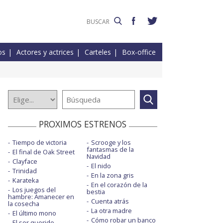
os
Actores y actrices
Carteles
Box-office
PROXIMOS ESTRENOS
Tiempo de victoria
Scrooge y los
fantasmas de la
El final de Oak Street
Navidad
Clayface
El nido
Trinidad
En la zona gris
Karateka
En el corazón de la
Los juegos del
bestia
hambre: Amanecer en
Cuenta atrás
la cosecha
La otra madre
El último mono
Cómo robar un banco
El ser querido