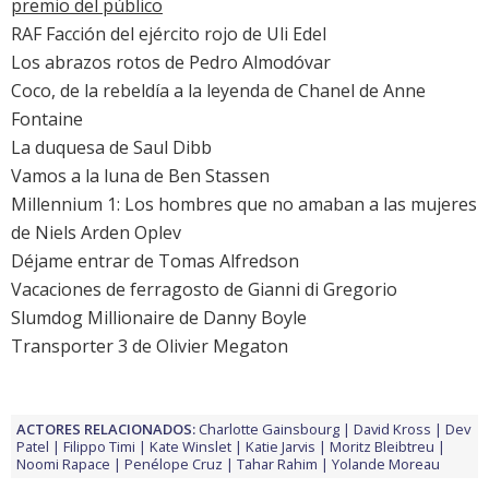
premio del público
RAF Facción del ejército rojo
de Uli Edel
Los abrazos rotos
de Pedro Almodóvar
Coco, de la rebeldía a la leyenda de Chanel
de Anne
Fontaine
La duquesa
de Saul Dibb
Vamos a la luna
de Ben Stassen
Millennium 1: Los hombres que no amaban a las mujeres
de Niels Arden Oplev
Déjame entrar
de Tomas Alfredson
Vacaciones de ferragosto
de Gianni di Gregorio
Slumdog Millionaire
de Danny Boyle
Transporter 3
de Olivier Megaton
ACTORES RELACIONADOS:
Charlotte Gainsbourg
David Kross
Dev
Patel
Filippo Timi
Kate Winslet
Katie Jarvis
Moritz Bleibtreu
Noomi Rapace
Penélope Cruz
Tahar Rahim
Yolande Moreau