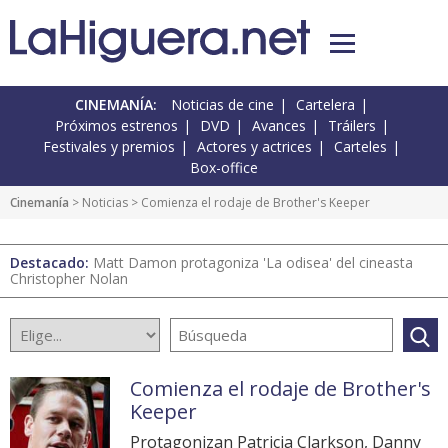
CINEMANÍA:
Noticias de cine
Cartelera
Próximos estrenos
DVD
Avances
Tráilers
Festivales y premios
Actores y actrices
Carteles
Box-office
Cinemanía
>
Noticias
> Comienza el rodaje de Brother's Keeper
Destacado:
Matt Damon protagoniza 'La odisea' del cineasta
Christopher Nolan
Comienza el rodaje de Brother's
Keeper
Protagonizan Patricia Clarkson, Danny