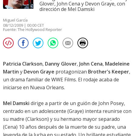
Glover, John Cena y Devon Graye, con
dirección de Mel Damski
Miguel García
08/12/2009 | 00:00 CET
Fuente:
The Hollywood Reporter
Patricia Clarkson
,
Danny Glover
,
John Cena
,
Madeleine
Martin
y
Devon Graye
protagonizan
Brother's Keeper
,
un drama familiar de WWE Films. El rodaje acaba de
iniciarse en Nueva Orleans.
Mel Damski
dirige a partir de un guión de John Posey,
centrado en un adolescente (
Graye
) intenta reunirse con
su madre (
Clarkson
) y su hermano mayor separado
(
Cena
) 10 años después de la muerte de su padre, una
leyenda de la lucha en su estado. Un brillante estudiante