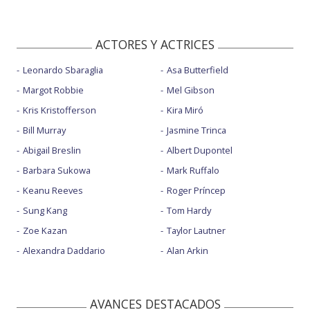
ACTORES Y ACTRICES
Leonardo Sbaraglia
Asa Butterfield
Margot Robbie
Mel Gibson
Kris Kristofferson
Kira Miró
Bill Murray
Jasmine Trinca
Abigail Breslin
Albert Dupontel
Barbara Sukowa
Mark Ruffalo
Keanu Reeves
Roger Príncep
Sung Kang
Tom Hardy
Zoe Kazan
Taylor Lautner
Alexandra Daddario
Alan Arkin
AVANCES DESTACADOS