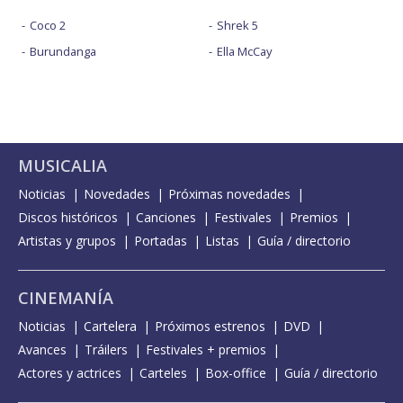
Coco 2
Shrek 5
Burundanga
Ella McCay
MUSICALIA
Noticias
Novedades
Próximas novedades
Discos históricos
Canciones
Festivales
Premios
Artistas y grupos
Portadas
Listas
Guía / directorio
CINEMANÍA
Noticias
Cartelera
Próximos estrenos
DVD
Avances
Tráilers
Festivales + premios
Actores y actrices
Carteles
Box-office
Guía / directorio