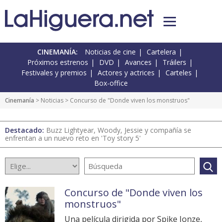
CINEMANÍA:
Noticias de cine
Cartelera
Próximos estrenos
DVD
Avances
Tráilers
Festivales y premios
Actores y actrices
Carteles
Box-office
Cinemanía
>
Noticias
> Concurso de "Donde viven los monstruos"
Destacado:
Buzz Lightyear, Woody, Jessie y compañía se
enfrentan a un nuevo reto en 'Toy story 5'
Concurso de "Donde viven los
monstruos"
Una película dirigida por Spike Jonze,