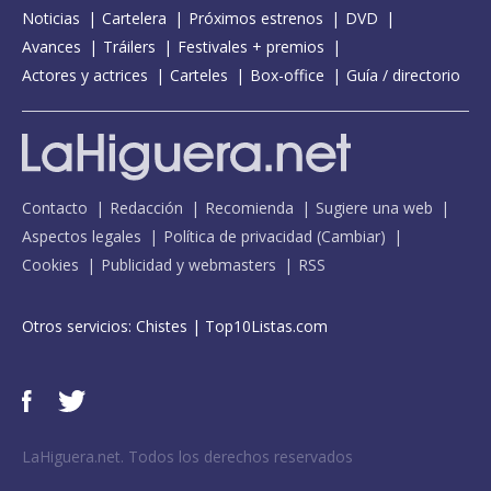
Noticias
Cartelera
Próximos estrenos
DVD
Avances
Tráilers
Festivales + premios
Actores y actrices
Carteles
Box-office
Guía / directorio
Contacto
Redacción
Recomienda
Sugiere una web
Aspectos legales
Política de privacidad
(
Cambiar
)
Cookies
Publicidad y webmasters
RSS
Otros servicios:
Chistes
|
Top10Listas.com
LaHiguera.net. Todos los derechos reservados