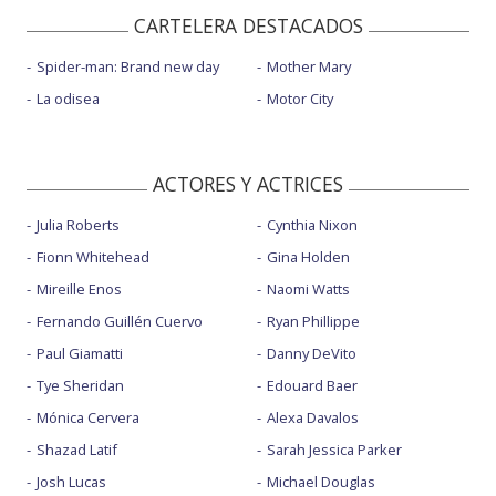
CARTELERA DESTACADOS
Spider-man: Brand new day
Mother Mary
La odisea
Motor City
ACTORES Y ACTRICES
Julia Roberts
Cynthia Nixon
Fionn Whitehead
Gina Holden
Mireille Enos
Naomi Watts
Fernando Guillén Cuervo
Ryan Phillippe
Paul Giamatti
Danny DeVito
Tye Sheridan
Edouard Baer
Mónica Cervera
Alexa Davalos
Shazad Latif
Sarah Jessica Parker
Josh Lucas
Michael Douglas