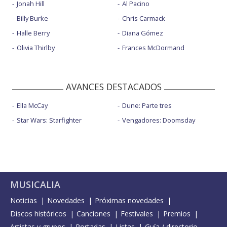
Jonah Hill
Al Pacino
Billy Burke
Chris Carmack
Halle Berry
Diana Gómez
Olivia Thirlby
Frances McDormand
AVANCES DESTACADOS
Ella McCay
Dune: Parte tres
Star Wars: Starfighter
Vengadores: Doomsday
MUSICALIA
Noticias
Novedades
Próximas novedades
Discos históricos
Canciones
Festivales
Premios
Artistas y grupos
Portadas
Listas
Guía / directorio