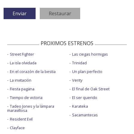
PROXIMOS ESTRENOS
Street Fighter
Las ciegas hormigas
La isla olvidada
Trinidad
En el corazón de la bestia
Un plan perfecto
La invitación
Verity
Fiesta pagäna
El final de Oak Street
Tiempo de victoria
El ser querido
Tadeo Jones y la lámpara
Karateka
maravillosa
Sacamantecas
Resident Evil
Clayface