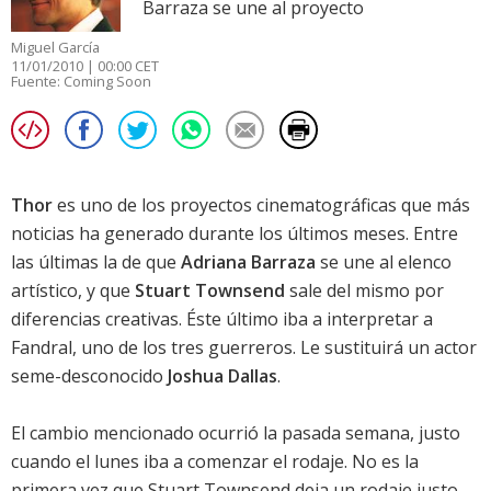
Barraza se une al proyecto
Miguel García
11/01/2010 | 00:00 CET
Fuente:
Coming Soon
Thor
es uno de los proyectos cinematográficas que más
noticias ha generado durante los últimos meses. Entre
las últimas la de que
Adriana Barraza
se une al elenco
artístico, y que
Stuart Townsend
sale del mismo por
diferencias creativas. Éste último iba a interpretar a
Fandral, uno de los tres guerreros. Le sustituirá un actor
seme-desconocido
Joshua Dallas
.
El cambio mencionado ocurrió la pasada semana, justo
cuando el lunes iba a comenzar el rodaje. No es la
primera vez que
Stuart Townsend
deja un rodaje justo