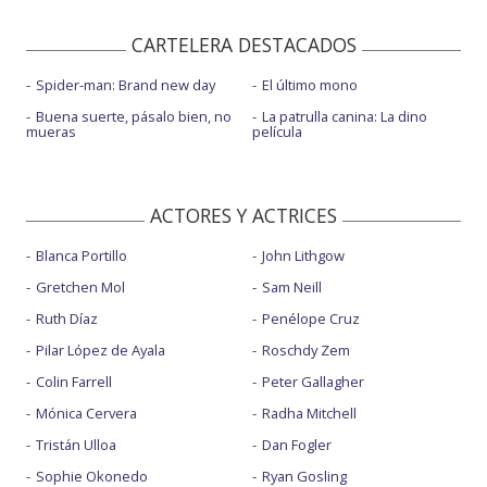
CARTELERA DESTACADOS
Spider-man: Brand new day
El último mono
Buena suerte, pásalo bien, no
La patrulla canina: La dino
mueras
película
ACTORES Y ACTRICES
Blanca Portillo
John Lithgow
Gretchen Mol
Sam Neill
Ruth Díaz
Penélope Cruz
Pilar López de Ayala
Roschdy Zem
Colin Farrell
Peter Gallagher
Mónica Cervera
Radha Mitchell
Tristán Ulloa
Dan Fogler
Sophie Okonedo
Ryan Gosling