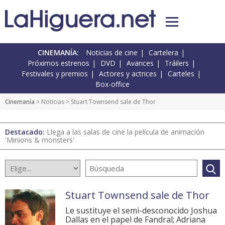
CINEMANÍA:
Noticias de cine
Cartelera
Próximos estrenos
DVD
Avances
Tráilers
Festivales y premios
Actores y actrices
Carteles
Box-office
Cinemanía
>
Noticias
> Stuart Townsend sale de Thor
Destacado:
Llega a las salas de cine la película de animación
'Minions & monsters'
Stuart Townsend sale de Thor
Le sustituye el semi-desconocido Joshua
Dallas en el papel de Fandral; Adriana