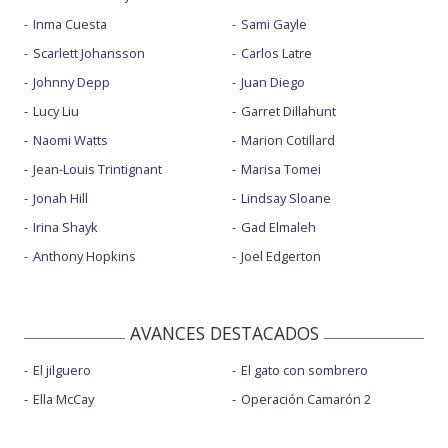
Inma Cuesta
Sami Gayle
Scarlett Johansson
Carlos Latre
Johnny Depp
Juan Diego
Lucy Liu
Garret Dillahunt
Naomi Watts
Marion Cotillard
Jean-Louis Trintignant
Marisa Tomei
Jonah Hill
Lindsay Sloane
Irina Shayk
Gad Elmaleh
Anthony Hopkins
Joel Edgerton
AVANCES DESTACADOS
El jilguero
El gato con sombrero
Ella McCay
Operación Camarón 2