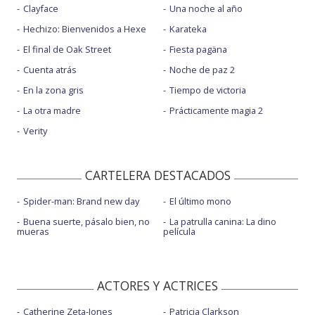
Clayface
Una noche al año
Hechizo: Bienvenidos a Hexe
Karateka
El final de Oak Street
Fiesta pagäna
Cuenta atrás
Noche de paz 2
En la zona gris
Tiempo de victoria
La otra madre
Prácticamente magia 2
Verity
CARTELERA DESTACADOS
Spider-man: Brand new day
El último mono
Buena suerte, pásalo bien, no
La patrulla canina: La dino
mueras
película
ACTORES Y ACTRICES
Catherine Zeta-Jones
Patricia Clarkson