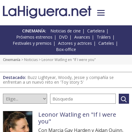
CINEMANÍA:
Noticias de cine
Cartelera
Próximos estrenos
DVD
Avances
Tráilers
Festivales y premios
Actores y actrices
Carteles
Box-office
Cinemanía
>
Noticias
> Leonor Watling en "If I were you"
Destacado:
Buzz Lightyear, Woody, Jessie y compañía se
enfrentan a un nuevo reto en 'Toy story 5'
Leonor Watling en "If I were
you"
Con Marcia Gay Harden y Aidan Quinn,