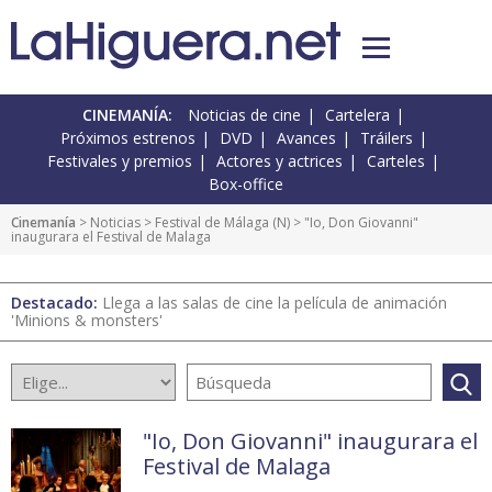
CINEMANÍA:
Noticias de cine
Cartelera
Próximos estrenos
DVD
Avances
Tráilers
Festivales y premios
Actores y actrices
Carteles
Box-office
Cinemanía
>
Noticias
>
Festival de Málaga
(
N
) > "Io, Don Giovanni"
inaugurara el Festival de Malaga
Destacado:
Llega a las salas de cine la película de animación
'Minions & monsters'
"Io, Don Giovanni" inaugurara el
Festival de Malaga