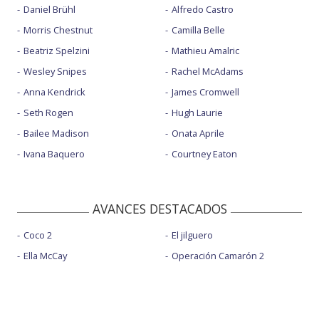
Daniel Brühl
Alfredo Castro
Morris Chestnut
Camilla Belle
Beatriz Spelzini
Mathieu Amalric
Wesley Snipes
Rachel McAdams
Anna Kendrick
James Cromwell
Seth Rogen
Hugh Laurie
Bailee Madison
Onata Aprile
Ivana Baquero
Courtney Eaton
AVANCES DESTACADOS
Coco 2
El jilguero
Ella McCay
Operación Camarón 2