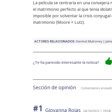
La película se centraría en una consejera 
el matrimonio perfecto al que tenía idolat
imposible por solventar la crisis conyugal
matrimonio (
Moore
+
Lutz
).
ACTORES RELACIONADOS:
Dermot Mulroney
Jame
¿Te ha parecido interesante la noticia?
Sección de opinión
Comentarios enviado
#1
Giovanna Rojas
24/10/2012 | 19:58