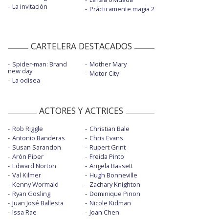
La invitación
Prácticamente magia 2
CARTELERA DESTACADOS
Spider-man: Brand
Mother Mary
new day
Motor City
La odisea
ACTORES Y ACTRICES
Rob Riggle
Christian Bale
Antonio Banderas
Chris Evans
Susan Sarandon
Rupert Grint
Arón Piper
Freida Pinto
Edward Norton
Angela Bassett
Val Kilmer
Hugh Bonneville
Kenny Wormald
Zachary Knighton
Ryan Gosling
Dominique Pinon
Juan José Ballesta
Nicole Kidman
Issa Rae
Joan Chen