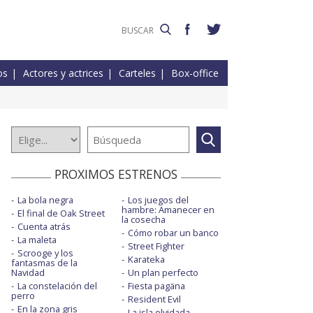
os
Actores y actrices
Carteles
Box-office
PROXIMOS ESTRENOS
La bola negra
Los juegos del
hambre: Amanecer en
El final de Oak Street
la cosecha
Cuenta atrás
Cómo robar un banco
La maleta
Street Fighter
Scrooge y los
Karateka
fantasmas de la
Navidad
Un plan perfecto
La constelación del
Fiesta pagäna
perro
Resident Evil
En la zona gris
La isla olvidada