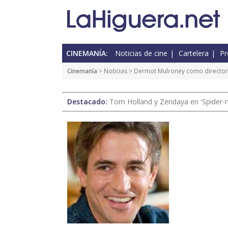
CINEMANÍA:
Noticias de cine
Cartelera
Pr
Cinemanía
>
Noticias
> Dermot Mulroney como director 
Destacado:
Tom Holland y Zendaya en 'Spider-