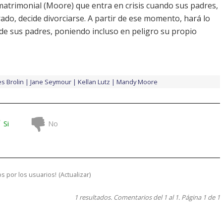
matrimonial (
Moore
) que entra en crisis cuando sus padres,
rado, decide divorciarse. A partir de ese momento, hará lo
 de sus padres, poniendo incluso en peligro su propio
s Brolin
Jane Seymour
Kellan Lutz
Mandy Moore
Si
No
s por los usuarios!
(
Actualizar
)
1 resultados. Comentarios del 1 al 1. Página 1 de 1