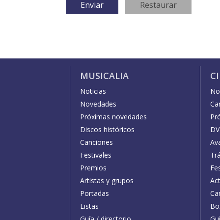
MUSICALIA
C
Noticias
Not
Novedades
Car
Próximas novedades
Pr
Discos históricos
DV
Canciones
Av
Festivales
Trá
Premios
Fe
Artistas y grupos
Act
Portadas
Car
Listas
Bo
Guía / directorio
Guí