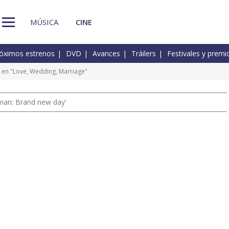
MÚSICA
CINE
óximos estrenos
DVD
Avances
Tráilers
Festivales y premi
en "Love, Wedding, Marriage"
man: Brand new day'