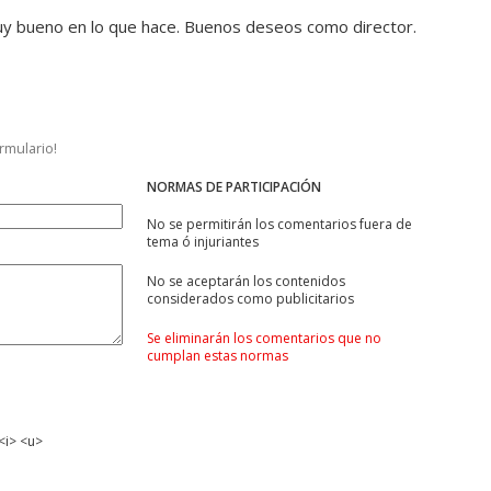
uy bueno en lo que hace. Buenos deseos como director.
ormulario!
NORMAS DE PARTICIPACIÓN
No se permitirán los comentarios fuera de
tema ó injuriantes
No se aceptarán los contenidos
considerados como publicitarios
Se eliminarán los comentarios que no
cumplan estas normas
<i> <u>