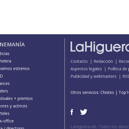
INEMANÍA
icias
telera
Contacto
Redacción
Reco
óximos estrenos
Aspectos legales
Política de
D
Publicidad y webmasters
RS
ances
ilers
Otros servicios:
Chistes
|
Top1
stivales + premios
ores y actrices
teles
x-office
LaHiguera.net. Todos los dere
a / directorio