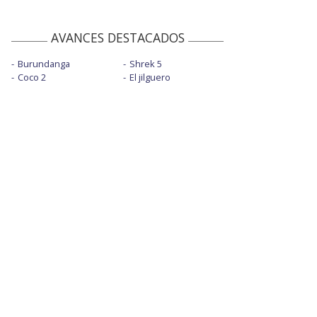
AVANCES DESTACADOS
Burundanga
Shrek 5
Coco 2
El jilguero