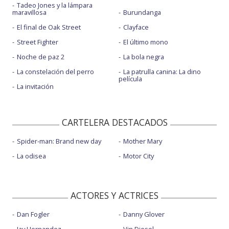
Tadeo Jones y la lámpara
maravillosa
Burundanga
El final de Oak Street
Clayface
Street Fighter
El último mono
Noche de paz 2
La bola negra
La constelación del perro
La patrulla canina: La dino
película
La invitación
CARTELERA DESTACADOS
Spider-man: Brand new day
Mother Mary
La odisea
Motor City
ACTORES Y ACTRICES
Dan Fogler
Danny Glover
Jay Hernandez
Vin Diesel