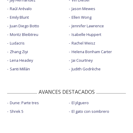
Raúl Arévalo
Jason Mewes
Emily Blunt
Ellen Wong
Juan Diego Botto
Jennifer Lawrence
Moritz Bleibtreu
Isabelle Huppert
Ludacris
Rachel Weisz
Zhang Ziyi
Helena Bonham Carter
Lena Headey
Jai Courtney
Santi Millán
Judith Godrèche
AVANCES DESTACADOS
Dune: Parte tres
El jilguero
Shrek 5
El gato con sombrero