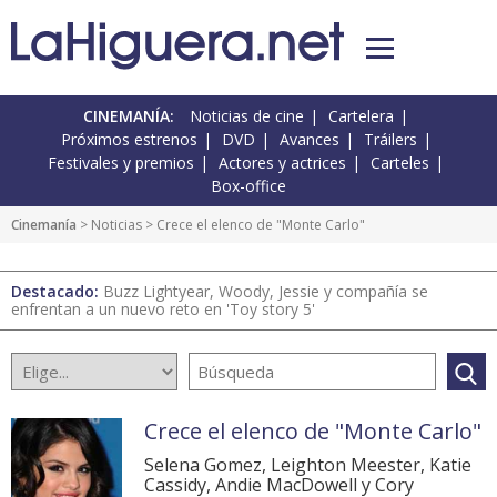
CINEMANÍA:
Noticias de cine
Cartelera
Próximos estrenos
DVD
Avances
Tráilers
Festivales y premios
Actores y actrices
Carteles
Box-office
Cinemanía
>
Noticias
> Crece el elenco de "Monte Carlo"
Destacado:
Buzz Lightyear, Woody, Jessie y compañía se
enfrentan a un nuevo reto en 'Toy story 5'
Crece el elenco de "Monte Carlo"
Selena Gomez, Leighton Meester, Katie
Cassidy, Andie MacDowell y Cory