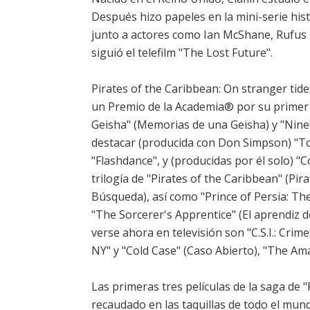
Después hizo papeles en la mini-serie histó
junto a actores como Ian McShane, Rufus 
siguió el telefilm "The Lost Future".
Pirates of the Caribbean: On stranger tide
un Premio de la Academia® por su primer 
Geisha" (Memorias de una Geisha) y "Nine"
destacar (producida con Don Simpson) "Top
"Flashdance", y (producidas por él solo) "C
trilogía de "Pirates of the Caribbean" (Pir
Búsqueda), así como "Prince of Persia: The
"The Sorcerer's Apprentice" (El aprendiz 
verse ahora en televisión son "C.S.I.: Crime 
NY" y "Cold Case" (Caso Abierto), "The Am
Las primeras tres películas de la saga de "
recaudado en las taquillas de todo el mund