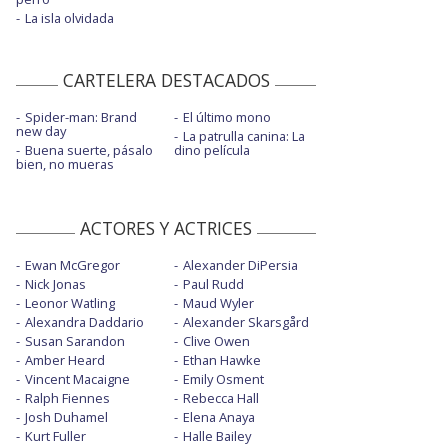
La isla olvidada
CARTELERA DESTACADOS
Spider-man: Brand
El último mono
new day
La patrulla canina: La
Buena suerte, pásalo
dino película
bien, no mueras
ACTORES Y ACTRICES
Ewan McGregor
Alexander DiPersia
Nick Jonas
Paul Rudd
Leonor Watling
Maud Wyler
Alexandra Daddario
Alexander Skarsgård
Susan Sarandon
Clive Owen
Amber Heard
Ethan Hawke
Vincent Macaigne
Emily Osment
Ralph Fiennes
Rebecca Hall
Josh Duhamel
Elena Anaya
Kurt Fuller
Halle Bailey