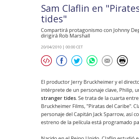
Sam Claflin en "Pirate
tides"
Compartirá protagonismo con Johnny Depp 
dirigirá Rob Marshall
20/04/2010 | 00:00 CET
El productor Jerry Bruckheimer y el direct
intérprete de un personaje clave, Philip, 
stranger tides
. Se trata de la cuarta entr
Bruckheimer Films, "Piratas del Caribe".
Cl
personaje del Capitán Jack Sparrow, así 
estreno de la película está programado pa
Nacido en el Reino Unido,
Claflin
estudió e