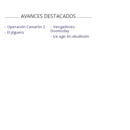
AVANCES DESTACADOS
Operación Camarón 2
Vengadores:
Doomsday
El jilguero
Ice age: En ebullición