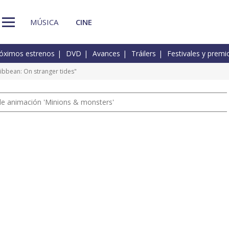
MÚSICA
CINE
óximos estrenos
DVD
Avances
Tráilers
Festivales y premi
ribbean: On stranger tides"
a de animación 'Minions & monsters'