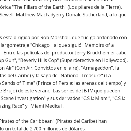
rica "The Pillars of the Earth" (Los pilares de la Tierra),
Sewell, Matthew MacFadyen y Donald Sutherland, a lo que
s
está dirigida por Rob Marshall, que fue galardonado con
largometraje "Chicago", al que siguió "Memoirs of a
. Entre las películas del productor Jerry Bruckheimer cabe
 Gun", "Beverly Hills Cop" (Superdetective en Hollywood),
on Air" (Con Air. Convictos en el aire), "Armageddon", la
atas del Caribe) y la saga de "National Treasure" (La
 Sands of Time" (Prince of Persia: las arenas del tiempo) y
de Brujo) de este verano. Las series de JBTV que pueden
Scene Investigation" y sus derivados "C.S.I.: Miami", "C.S.I.:
azing Race" y "Miami Medical".
Pirates of the Caribbean" (Piratas del Caribe) han
o un total de 2.700 millones de dólares.