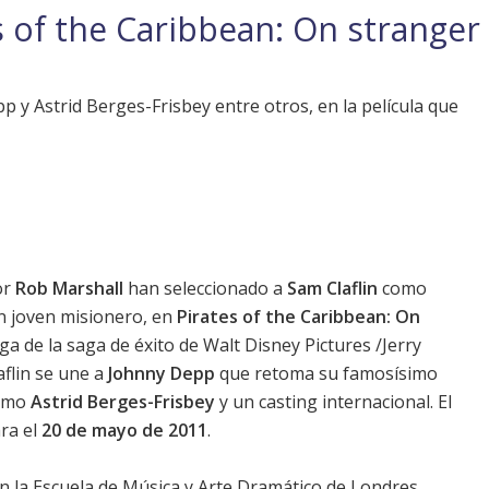
s of the Caribbean: On stranger
y Astrid Berges-Frisbey entre otros, en la película que
or
Rob Marshall
han seleccionado a
Sam Claflin
como
un joven misionero, en
Pirates of the Caribbean: On
ega de la saga de éxito de Walt Disney Pictures /Jerry
aflin
se une a
Johnny Depp
que retoma su famosísimo
como
Astrid Berges-Frisbey
y un casting internacional. El
ra el
20 de mayo de 2011
.
n la Escuela de Música y Arte Dramático de Londres.