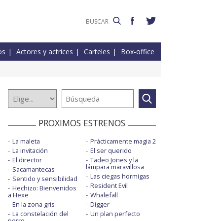
os
Actores y actrices
Carteles
Box-office
PROXIMOS ESTRENOS
La maleta
Prácticamente magia 2
La invitación
El ser querido
El director
Tadeo Jones y la
lámpara maravillosa
Sacamantecas
Las ciegas hormigas
Sentido y sensibilidad
Resident Evil
Hechizo: Bienvenidos
a Hexe
Whalefall
En la zona gris
Digger
La constelación del
Un plan perfecto
perro