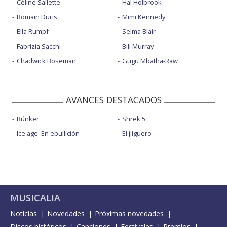
Céline Sallette
Hal Holbrook
Romain Duris
Mimi Kennedy
Ella Rumpf
Selma Blair
Fabrizia Sacchi
Bill Murray
Chadwick Boseman
Gugu Mbatha-Raw
AVANCES DESTACADOS
Búnker
Shrek 5
Ice age: En ebullición
El jilguero
MUSICALIA
Noticias
Novedades
Próximas novedades
Discos históricos
Canciones
Festivales
Premios