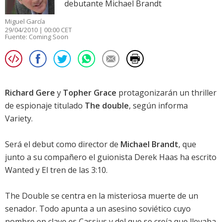
debutante Michael Brandt
Miguel García
29/04/2010 | 00:00 CET
Fuente:
Coming Soon
Richard Gere
y
Topher Grace
protagonizarán un thriller
de espionaje titulado
The double
, según informa
Variety.
Será el debut como director de
Michael Brandt
, que
junto a su compañero el guionista Derek Haas ha escrito
Wanted
y
El tren de las 3:10
.
The Double se centra en la misteriosa muerte de un
senador. Todo apunta a un asesino soviético cuyo
nombre en clave es Cassius y del que se creía que llevaba