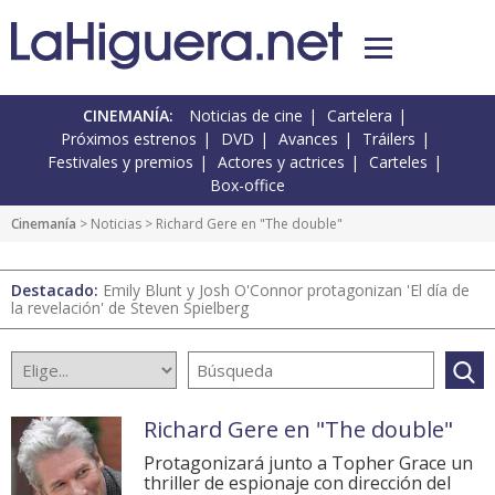
CINEMANÍA:
Noticias de cine
Cartelera
Próximos estrenos
DVD
Avances
Tráilers
Festivales y premios
Actores y actrices
Carteles
Box-office
Cinemanía
>
Noticias
> Richard Gere en "The double"
Destacado:
Emily Blunt y Josh O'Connor protagonizan 'El día de
la revelación' de Steven Spielberg
Richard Gere en "The double"
Protagonizará junto a Topher Grace un
thriller de espionaje con dirección del