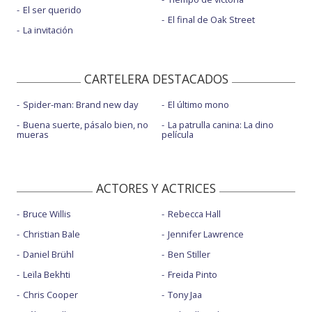
El ser querido
El final de Oak Street
La invitación
CARTELERA DESTACADOS
Spider-man: Brand new day
El último mono
Buena suerte, pásalo bien, no
La patrulla canina: La dino
mueras
película
ACTORES Y ACTRICES
Bruce Willis
Rebecca Hall
Christian Bale
Jennifer Lawrence
Daniel Brühl
Ben Stiller
Leïla Bekhti
Freida Pinto
Chris Cooper
Tony Jaa