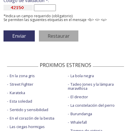
Código de validación *:
*Indica un campo requerido (obligatorio)
Se permiten las siguientes etiquetas en el mensaje <b> <i> <u>
PROXIMOS ESTRENOS
En la zona gris
La bola negra
Street Fighter
Tadeo Jones y la lámpara
maravillosa
Karateka
El director
Esta soledad
La constelación del perro
Sentido y sensibilidad
Burundanga
En el corazón de la bestia
Whalefall
Las ciegas hormigas
Tiempo de victoria