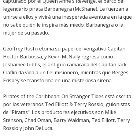
capturado por el Queen Anne's Revenge, el barco del
legendario pirata Barbanegra (
McShane
). Le fuerzan a
unirse a ellos y vivirá una inesperada aventura en la que
no sabe quién le inspira más miedo: Barbanegra o la
mujer de su pasado.
Geoffrey Rush
retoma su papel del vengativo Capitán
Héctor Barbossa, y
Kevin McNally
regresa como
Joshamee Gibbs, el antiguo camarada del Capitán Jack.
Claflin
da vida a un fiel misionero, mientras que
Berges-
Frisbey
se transforma en una misteriosa sirena.
Pirates of the Caribbean: On Stranger Tides
está escrita
por los veteranos Ted Elliott & Terry Rossio, guionistas
de "Piratas". Los productores ejecutivos son Mike
Stenson, Chad Oman, Barry Waldman, Ted Elliott, Terry
Rossio y John DeLuca.