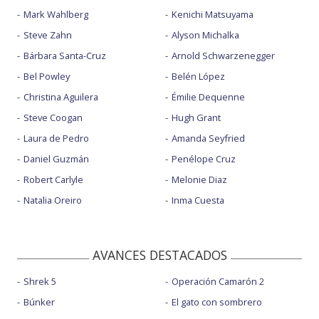
Mark Wahlberg
Kenichi Matsuyama
Steve Zahn
Alyson Michalka
Bárbara Santa-Cruz
Arnold Schwarzenegger
Bel Powley
Belén López
Christina Aguilera
Émilie Dequenne
Steve Coogan
Hugh Grant
Laura de Pedro
Amanda Seyfried
Daniel Guzmán
Penélope Cruz
Robert Carlyle
Melonie Diaz
Natalia Oreiro
Inma Cuesta
AVANCES DESTACADOS
Shrek 5
Operación Camarón 2
Búnker
El gato con sombrero