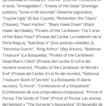
el aire), "Armageddon", "Enemy of the State" (Enemigo
público), "Gone in 60 Seconds" (Sesenta segundos),
"Coyote Ugly" (El Bar Coyote), "Remember the Titans"
(Titanes), "Pearl Harbor", "Black Hawk Down" (Black
Hawk: derribado), "Pirates of the Caribbean: The Curse
of the Black Pearl" (Piratas del Caribe: La maldición de la
Perla Negra), "Bad Boys II" (Dos policías rebeldes 2),
"Veronica Guerin", "King Arthur" (Rey Arturo), "National
Treasure" (La Búsqueda), "Pirates of the Caribbean:
Dead Man's Chest" (Piratas del Caribe: El cofre del
hombre muerto), "Pirates of the Caribbean: At World's
End" (Piratas del Caribe: En el fin del mundo), "National
Treasure: Book of Secrets" (La Búsqueda: El diario
secreto), "G-Force", "Confessions of a Shopaholic"
(Confesiones de una compradora compulsiva), "Prince of
Persia: The Sands of Time" (Prince of Persia: Las arenas
del tiempo) y "The Sorcerer's Apprentice" (El Aprendiz de