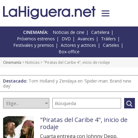
CINEMANÍA:
Noticias de cine
Cartelera
Próximos estrenos
DVD
Avances
Tráilers
Festivales y premios
Actores y actrices
Carteles
Box-office
Cinemanía
>
Noticias
> "Piratas del Caribe 4", inicio de rodaje
Destacado:
Tom Holland y Zendaya en 'Spider-man: Brand new
day'
"Piratas del Caribe 4", inicio de
rodaje
Cuarta entrega con Johnny Depp,