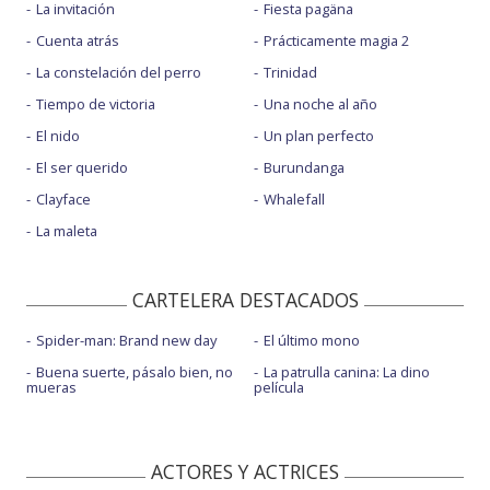
La invitación
Fiesta pagäna
Cuenta atrás
Prácticamente magia 2
La constelación del perro
Trinidad
Tiempo de victoria
Una noche al año
El nido
Un plan perfecto
El ser querido
Burundanga
Clayface
Whalefall
La maleta
CARTELERA DESTACADOS
Spider-man: Brand new day
El último mono
Buena suerte, pásalo bien, no
La patrulla canina: La dino
mueras
película
ACTORES Y ACTRICES