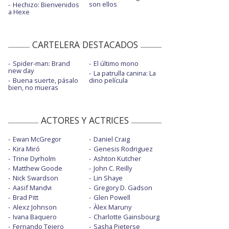
son ellos
Hechizo: Bienvenidos
a Hexe
CARTELERA DESTACADOS
Spider-man: Brand
El último mono
new day
La patrulla canina: La
Buena suerte, pásalo
dino película
bien, no mueras
ACTORES Y ACTRICES
Ewan McGregor
Daniel Craig
Kira Miró
Genesis Rodriguez
Trine Dyrholm
Ashton Kutcher
Matthew Goode
John C. Reilly
Nick Swardson
Lin Shaye
Aasif Mandvi
Gregory D. Gadson
Brad Pitt
Glen Powell
Alexz Johnson
Àlex Maruny
Ivana Baquero
Charlotte Gainsbourg
Fernando Tejero
Sasha Pieterse