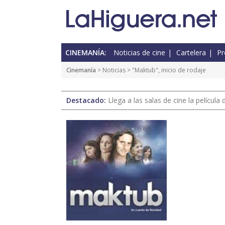
CINEMANÍA:
Noticias de cine
Cartelera
Pr
Cinemanía
>
Noticias
> "Maktub", inicio de rodaje
Destacado:
Llega a las salas de cine la películ