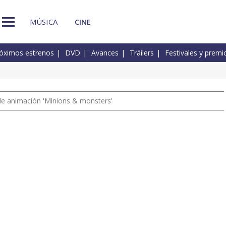
MÚSICA
CINE
óximos estrenos
DVD
Avances
Tráilers
Festivales y premi
a de animación 'Minions & monsters'