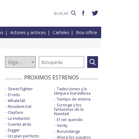
os
Actores y actrices
Carteles
Box-office
PROXIMOS ESTRENOS
Street Fighter
Tadeo Jones y la
lámpara maravillosa
El nido
Tiempo de victoria
Whalefall
Scrooge y los
Resident Evil
fantasmas de la
Clayface
Navidad
La invitación
El ser querido
Cuenta atrás
Verity
Digger
Burundanga
Un plan perfecto
Ahora los suegros