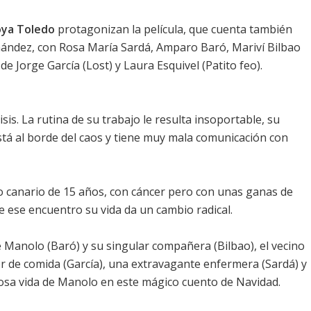
ya Toledo
protagonizan la película, que cuenta también
nández
, con
Rosa María Sardá
,
Amparo Baró
,
Mariví Bilbao
 de Jorge García (Lost) y Laura Esquivel (Patito feo).
isis. La rutina de su trabajo le resulta insoportable, su
stá al borde del caos y tiene muy mala comunicación con
co canario de 15 años, con cáncer pero con unas ganas de
 de ese encuentro su vida da un cambio radical.
e Manolo (
Baró
) y su singular compañera (
Bilbao
), el vecino
dor de comida (García), una extravagante enfermera (
Sardá
) y
iosa vida de Manolo en este mágico cuento de Navidad.