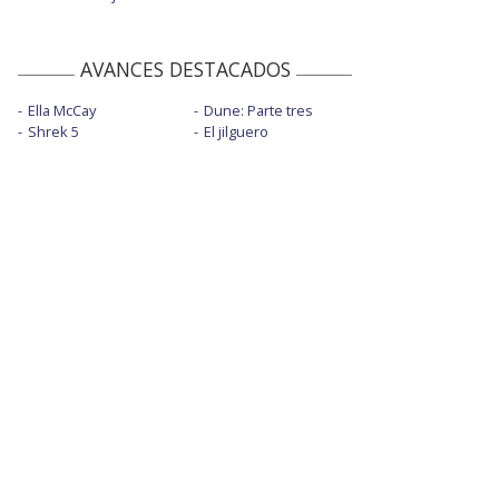
AVANCES DESTACADOS
Ella McCay
Dune: Parte tres
Shrek 5
El jilguero