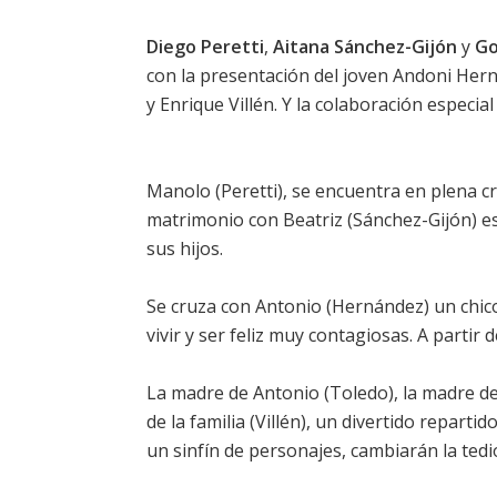
Diego Peretti
,
Aitana Sánchez-Gijón
y
Go
con la presentación del joven
Andoni Her
y
Enrique Villén
. Y la colaboración especial
Manolo (
Peretti
), se encuentra en plena cr
matrimonio con Beatriz (
Sánchez-Gijón
) e
sus hijos.
Se cruza con Antonio (
Hernández
) un chi
vivir y ser feliz muy contagiosas. A partir
La madre de Antonio (
Toledo
), la madre d
de la familia (
Villén
), un divertido reparti
un sinfín de personajes, cambiarán la ted