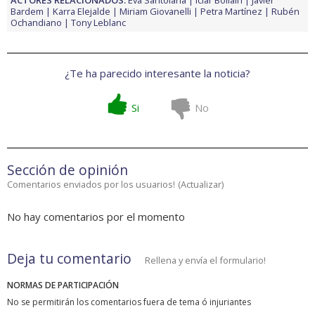
ACTORES RELACIONADOS:
Eva Santolaria
Icíar Bollaín
Javier
Bardem
Karra Elejalde
Miriam Giovanelli
Petra Martínez
Rubén
Ochandiano
Tony Leblanc
¿Te ha parecido interesante la noticia?
Si
No
Sección de opinión
Comentarios enviados por los usuarios!
(
Actualizar
)
No hay comentarios por el momento
Deja tu comentario
Rellena y envía el formulario!
NORMAS DE PARTICIPACIÓN
No se permitirán los comentarios fuera de tema ó injuriantes