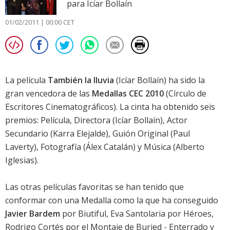
para Icíar Bollaín
01/02/2011 | 00:00 CET
La película
También la lluvia
(Icíar Bollaín) ha sido la
gran vencedora de las
Medallas CEC 2010
(Círculo de
Escritores Cinematográficos). La cinta ha obtenido seis
premios: Película, Directora (Icíar Bollaín), Actor
Secundario (
Karra Elejalde
), Guión Original (Paul
Laverty), Fotografía (Álex Catalán) y Música (Alberto
Iglesias).
Las otras películas favoritas se han tenido que
conformar con una Medalla como la que ha conseguido
Javier Bardem
por
Biutiful
,
Eva Santolaria
por
Héroes
,
Rodrigo Cortés por el Montaje de
Buried - Enterrado
y