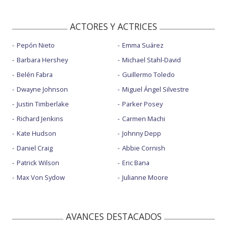
ACTORES Y ACTRICES
Pepón Nieto
Emma Suárez
Barbara Hershey
Michael Stahl-David
Belén Fabra
Guillermo Toledo
Dwayne Johnson
Miguel Ángel Silvestre
Justin Timberlake
Parker Posey
Richard Jenkins
Carmen Machi
Kate Hudson
Johnny Depp
Daniel Craig
Abbie Cornish
Patrick Wilson
Eric Bana
Max Von Sydow
Julianne Moore
AVANCES DESTACADOS