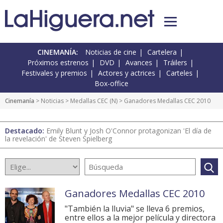
CINEMANÍA:
Noticias de cine
Cartelera
Próximos estrenos
DVD
Avances
Tráilers
Festivales y premios
Actores y actrices
Carteles
Box-office
Cinemanía
>
Noticias
>
Medallas CEC
(
N
) > Ganadores Medallas CEC 2010
Destacado:
Emily Blunt y Josh O'Connor protagonizan 'El día de
la revelación' de Steven Spielberg
Ganadores Medallas CEC 2010
"También la lluvia" se lleva 6 premios,
entre ellos a la mejor película y directora