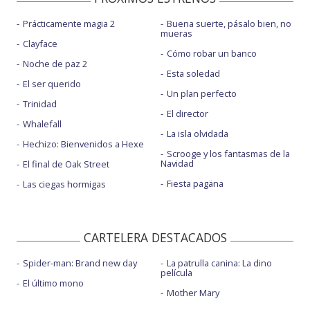
Prácticamente magia 2
Buena suerte, pásalo bien, no
mueras
Clayface
Cómo robar un banco
Noche de paz 2
Esta soledad
El ser querido
Un plan perfecto
Trinidad
El director
Whalefall
La isla olvidada
Hechizo: Bienvenidos a Hexe
Scrooge y los fantasmas de la
Navidad
El final de Oak Street
Fiesta pagäna
Las ciegas hormigas
CARTELERA DESTACADOS
Spider-man: Brand new day
La patrulla canina: La dino
película
El último mono
Mother Mary