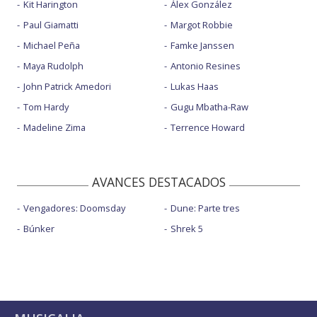
Kit Harington
Álex González
Paul Giamatti
Margot Robbie
Michael Peña
Famke Janssen
Maya Rudolph
Antonio Resines
John Patrick Amedori
Lukas Haas
Tom Hardy
Gugu Mbatha-Raw
Madeline Zima
Terrence Howard
AVANCES DESTACADOS
Vengadores: Doomsday
Dune: Parte tres
Búnker
Shrek 5