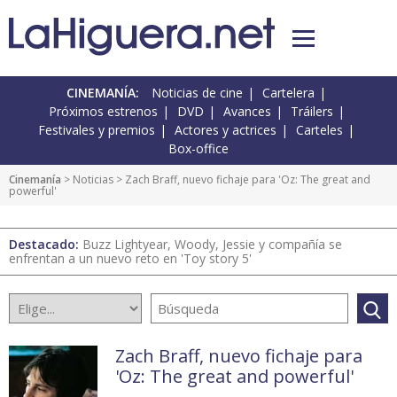
CINEMANÍA:
Noticias de cine
Cartelera
Próximos estrenos
DVD
Avances
Tráilers
Festivales y premios
Actores y actrices
Carteles
Box-office
Cinemanía
>
Noticias
> Zach Braff, nuevo fichaje para 'Oz: The great and
powerful'
Destacado:
Buzz Lightyear, Woody, Jessie y compañía se
enfrentan a un nuevo reto en 'Toy story 5'
Zach Braff, nuevo fichaje para
'Oz: The great and powerful'