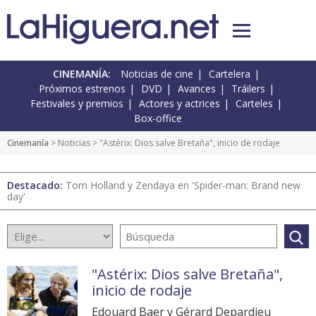
CINEMANÍA:
Noticias de cine
Cartelera
Próximos estrenos
DVD
Avances
Tráilers
Festivales y premios
Actores y actrices
Carteles
Box-office
Cinemanía
>
Noticias
> "Astérix: Dios salve Bretaña", inicio de rodaje
Destacado:
Tom Holland y Zendaya en 'Spider-man: Brand new
day'
"Astérix: Dios salve Bretaña",
inicio de rodaje
Edouard Baer y Gérard Depardieu