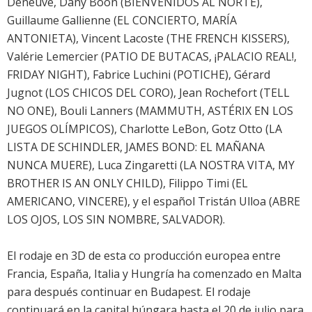
Deneuve
,
Dany Boon
(BIENVENIDOS AL NORTE),
Guillaume Gallienne
(EL CONCIERTO, MARÍA
ANTONIETA), Vincent Lacoste (THE FRENCH KISSERS),
Valérie Lemercier
(PATIO DE BUTACAS, ¡PALACIO REAL!,
FRIDAY NIGHT),
Fabrice Luchini
(POTICHE),
Gérard
Jugnot
(LOS CHICOS DEL CORO),
Jean Rochefort
(TELL
NO ONE),
Bouli Lanners
(MAMMUTH, ASTÉRIX EN LOS
JUEGOS OLÍMPICOS), Charlotte LeBon, Gotz Otto (LA
LISTA DE SCHINDLER, JAMES BOND: EL MAÑANA
NUNCA MUERE),
Luca Zingaretti
(LA NOSTRA VITA, MY
BROTHER IS AN ONLY CHILD),
Filippo Timi
(EL
AMERICANO, VINCERE), y el español
Tristán Ulloa
(ABRE
LOS OJOS, LOS SIN NOMBRE, SALVADOR).
El rodaje en 3D de esta co producción europea entre
Francia, España, Italia y Hungría ha comenzado en Malta
para después continuar en Budapest. El rodaje
continuará en la capital húngara hasta el 20 de julio para