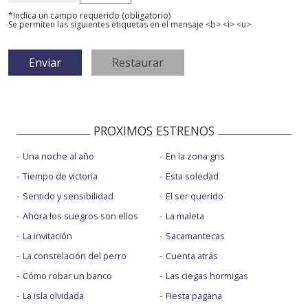
*Indica un campo requerido (obligatorio)
Se permiten las siguientes etiquetas en el mensaje <b> <i> <u>
PROXIMOS ESTRENOS
Una noche al año
En la zona gris
Tiempo de victoria
Esta soledad
Sentido y sensibilidad
El ser querido
Ahora los suegros son ellos
La maleta
La invitación
Sacamantecas
La constelación del perro
Cuenta atrás
Cómo robar un banco
Las ciegas hormigas
La isla olvidada
Fiesta pagäna