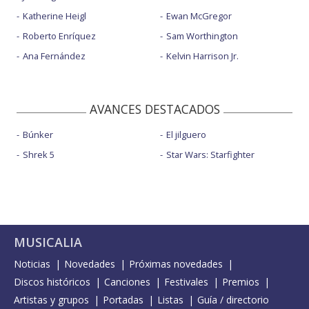
Katherine Heigl
Ewan McGregor
Roberto Enríquez
Sam Worthington
Ana Fernández
Kelvin Harrison Jr.
AVANCES DESTACADOS
Búnker
El jilguero
Shrek 5
Star Wars: Starfighter
MUSICALIA
Noticias
Novedades
Próximas novedades
Discos históricos
Canciones
Festivales
Premios
Artistas y grupos
Portadas
Listas
Guía / directorio