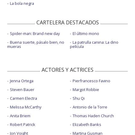
La bola negra
CARTELERA DESTACADOS
Spider-man: Brand new day
El último mono
Buena suerte, pásalo bien, no
La patrulla canina: La dino
mueras
película
ACTORES Y ACTRICES
Jenna Ortega
Pierfrancesco Favino
Steven Bauer
Margot Robbie
Carmen Electra
Shu Qi
Melissa McCarthy
Antonio de la Torre
Anita Briem
Thomas Haden Church
Robert Patrick
Elizabeth Banks
Jon Voight
Martina Gusman