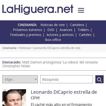
CINEMANÍA:
Noticias de cine
Cartelera
Próximos estrenos
DVD
Avances
Tráilers
Festivales y premios
Actores y actrices
Carteles
Box-office
Cinemanía
>
Noticias
> Leonardo DiCaprio estrella de cine
Destacado:
Matt Damon protagoniza 'La odisea' del cineasta
Christopher Nolan
Leonardo DiCaprio estrella de
cine
El caché más alto en el firmamento