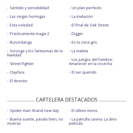
Sentido y sensibilidad
Un plan perfecto
Las ciegas hormigas
La invitación
Esta soledad
El final de Oak Street
Prácticamente magia 2
Digger
Burundanga
En la zona gris
Scrooge y los fantasmas de la
La maleta
Navidad
Los juegos del hambre:
Street Fighter
Amanecer en la cosecha
Clayface
El ser querido
El director
CARTELERA DESTACADOS
Spider-man: Brand new day
El último mono
Buena suerte, pásalo bien, no
La patrulla canina: La dino
mueras
película