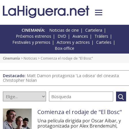
CINEMANÍA:
Noticias de cine
Cartelera
Próximos estrenos
DVD
Avances
Tráilers
Festivales y premios
Actores y actrices
Carteles
Box-office
Cinemanía
>
Noticias
> Comienza el rodaje de "El Bosc"
Destacado:
Matt Damon protagoniza 'La odisea' del cineasta
Christopher Nolan
Comienza el rodaje de "El Bosc"
Una película dirigida por Oscar Aibar, y
protagonizada por Alex Brendemühl,