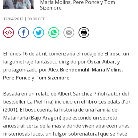
María Molins, Pere Ponce y Tom
Sizemore
17/04/2012 | 00:00 CET
El lunes 16 de abril, comenzaba el rodaje de
El bosc
, un
largometraje fantástico dirigido por
Óscar Aibar
, y
protagonizado por
Alex Brendemühl
,
Maria Molins
,
Pere Ponce
y
Tom Sizemore
.
Basada en un relato de Albert Sánchez Piñol (autor del
bestseller La Piel Fría) incluido en el libro Les edats d'or
(2001),
El bosc
cuenta la historia de una familia del
Matarraña (Bajo Aragón) que esconde un secreto
ancestral: cerca de la masía donde viven aparecen unas
misteriosas luces, un fulgor sobrenatural que se hace