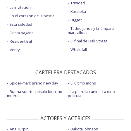
Trinidad
La invitación
Karateka
En el corazón de la bestia
Digger
Esta soledad
Tadeo Jones y la lámpara
maravillosa
Fiesta pagäna
El final de Oak Street
Resident Evil
Whalefall
Verity
CARTELERA DESTACADOS
Spider-man: Brand new day
El último mono
Buena suerte, pásalo bien, no
La patrulla canina: La dino
mueras
película
ACTORES Y ACTRICES
Ana Turpin
Dakota Johnson