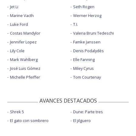
Jet Li
Seth Rogen
Marine Vacth
Werner Herzog
Luke Ford
T.I.
Costas Mandylor
Valeria Bruni Tedeschi
Jennifer Lopez
Famke Janssen
Lily Cole
Denis Podalydès
Mark Wahlberg
Elle Fanning
José Luis Gómez
Miley Cyrus
Michelle Pfeiffer
Tom Courtenay
AVANCES DESTACADOS
Shrek 5
Dune: Parte tres
El gato con sombrero
El jilguero