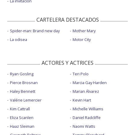
La invitación
CARTELERA DESTACADOS
Spider-man: Brand new day
Mother Mary
La odisea
Motor City
ACTORES Y ACTRICES
Ryan Gosling
Teri Polo
Pierce Brosnan
Marcia Gay Harden
Haley Bennett
Marian Álvarez
Valérie Lemercier
Kevin Hart
Kim Cattrall
Michelle Williams
Eliza Scanlen
Daniel Radcliffe
Haaz Sleiman
Naomi Watts