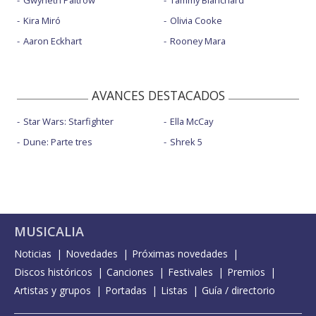
Gwyneth Paltrow
Tammy Blanchard
Kira Miró
Olivia Cooke
Aaron Eckhart
Rooney Mara
AVANCES DESTACADOS
Star Wars: Starfighter
Ella McCay
Dune: Parte tres
Shrek 5
MUSICALIA
Noticias
Novedades
Próximas novedades
Discos históricos
Canciones
Festivales
Premios
Artistas y grupos
Portadas
Listas
Guía / directorio