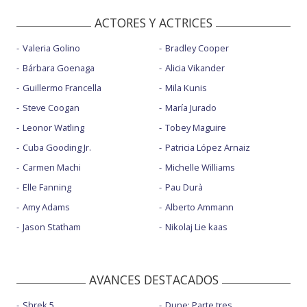
ACTORES Y ACTRICES
Valeria Golino
Bradley Cooper
Bárbara Goenaga
Alicia Vikander
Guillermo Francella
Mila Kunis
Steve Coogan
María Jurado
Leonor Watling
Tobey Maguire
Cuba Gooding Jr.
Patricia López Arnaiz
Carmen Machi
Michelle Williams
Elle Fanning
Pau Durà
Amy Adams
Alberto Ammann
Jason Statham
Nikolaj Lie kaas
AVANCES DESTACADOS
Shrek 5
Dune: Parte tres