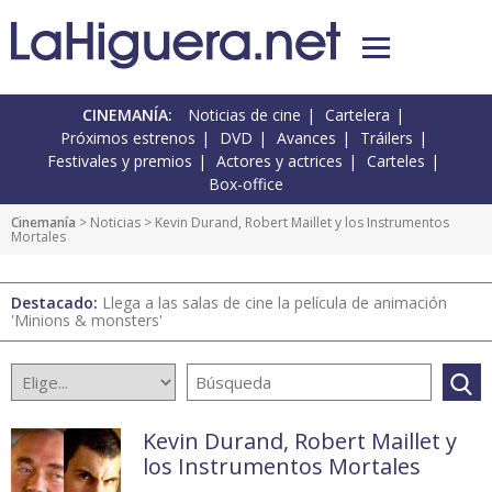
CINEMANÍA:
Noticias de cine
Cartelera
Próximos estrenos
DVD
Avances
Tráilers
Festivales y premios
Actores y actrices
Carteles
Box-office
Cinemanía
>
Noticias
> Kevin Durand, Robert Maillet y los Instrumentos
Mortales
Destacado:
Llega a las salas de cine la película de animación
'Minions & monsters'
Kevin Durand, Robert Maillet y
los Instrumentos Mortales