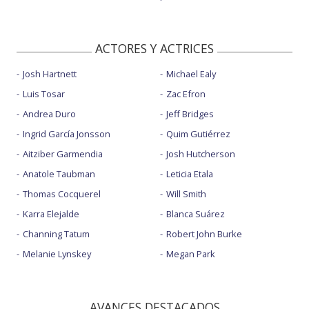
ACTORES Y ACTRICES
Josh Hartnett
Michael Ealy
Luis Tosar
Zac Efron
Andrea Duro
Jeff Bridges
Ingrid García Jonsson
Quim Gutiérrez
Aitziber Garmendia
Josh Hutcherson
Anatole Taubman
Leticia Etala
Thomas Cocquerel
Will Smith
Karra Elejalde
Blanca Suárez
Channing Tatum
Robert John Burke
Melanie Lynskey
Megan Park
AVANCES DESTACADOS