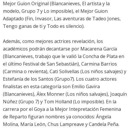
Mejor Guion Original (
Blancanieves
,
El artista y la
modelo
,
Grupo 7
y
Lo imposible
), el Mejor Guion
Adaptado (Fin,
Invasor
, Las aventuras de Tadeo Jones,
Tengo ganas de ti y Todo es silencio).
Además, como mejores actrices revelación, los
académicos podrán decantarse por
Macarena García
(
Blancanieves
, trabajo que le valió la Concha de Plata en
el último Festival de San Sebastián),
Carmina Barrios
(
Carmina o revienta
), Cati Solivellas (Los niños salvajes) y
Estefanía de los Santos (Grupo7). Los cuatro actores
finalistas en esta categoría son
Emilio Gavira
(
Blancanieves
),
Álex Monner
(Los niños salvajes),
Joaquín
Núñez
(
Grupo 7
) y
Tom Holland
(
Lo imposible
). En la
carrera por el Goya a la Mejor Intepretación Femenina
de Reparto figuran nombres ya conocidos:
Ángela
Molina
,
María León
,
Chus Lampreave
y
Candela Peña
.