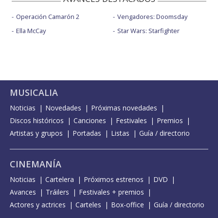
Operación Camarón 2
Vengadores: Doomsday
Ella McCay
Star Wars: Starfighter
MUSICALIA
Noticias
Novedades
Próximas novedades
Discos históricos
Canciones
Festivales
Premios
Artistas y grupos
Portadas
Listas
Guía / directorio
CINEMANÍA
Noticias
Cartelera
Próximos estrenos
DVD
Avances
Tráilers
Festivales + premios
Actores y actrices
Carteles
Box-office
Guía / directorio