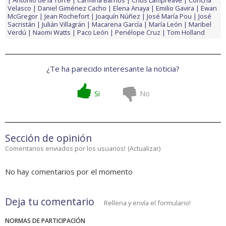
Antonio de la Torre
Carmina Barrios
Chus Lampreave
Concha
Velasco
Daniel Giménez Cacho
Elena Anaya
Emilio Gavira
Ewan
McGregor
Jean Rochefort
Joaquín Núñez
José María Pou
José
Sacristán
Julián Villagrán
Macarena García
María León
Maribel
Verdú
Naomi Watts
Paco León
Penélope Cruz
Tom Holland
¿Te ha parecido interesante la noticia?
Si
No
Sección de opinión
Comentarios enviados por los usuarios!
(
Actualizar
)
No hay comentarios por el momento
Deja tu comentario
Rellena y envía el formulario!
NORMAS DE PARTICIPACIÓN