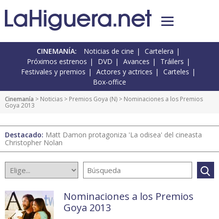
CINEMANÍA:
Noticias de cine
Cartelera
Próximos estrenos
DVD
Avances
Tráilers
Festivales y premios
Actores y actrices
Carteles
Box-office
Cinemanía
>
Noticias
>
Premios Goya
(
N
) > Nominaciones a los Premios
Goya 2013
Destacado:
Matt Damon protagoniza 'La odisea' del cineasta
Christopher Nolan
Nominaciones a los Premios
Goya 2013