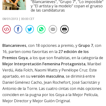
"Blancanieves", "Grupo 7", "Lo imposible"
y "El artista y la modelo" copan el grueso
de las candidaturas
08/01/2013 | 00:00 CET
Blancanieves
, con 18 opciones a premio, y
Grupo 7
, con
16, parten como favoritas en la
27 edición de los
Premios Goya
, a los que son finalistas, en la categoría de
Mejor Interpretación Femenina Protagonista
,
Maribel
Verdú
,
Aida Folch
,
Naomi Watts
y
Penélope Cruz
. Este
apartado, en su
versión masculina
, se dirimirá entre
Daniel Giménez Cacho
,
Jean Rochefort
,
José Sacristán
y
Antonio de la Torre
. Las cuatro cintas con más opciones
coinciden en la pugna por los Goya a la Mejor Película,
Mejor Director y Mejor Guión Original.