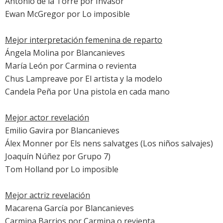
Antonio de la Torre
por
Invasor
Ewan McGregor
por
Lo imposible
Mejor interpretación femenina de reparto
Ángela Molina
por
Blancanieves
María León
por
Carmina o revienta
Chus Lampreave
por
El artista y la modelo
Candela Peña
por
Una pistola en cada mano
Mejor actor revelación
Emilio Gavira
por
Blancanieves
Álex Monner
por
Els nens salvatges
(Los niños salvajes)
Joaquín Núñez
por
Grupo 7
)
Tom Holland
por
Lo imposible
Mejor actriz revelación
Macarena García
por
Blancanieves
Carmina Barrios
por
Carmina o revienta