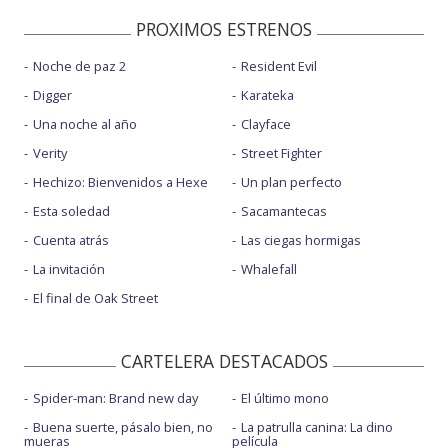
PROXIMOS ESTRENOS
Noche de paz 2
Resident Evil
Digger
Karateka
Una noche al año
Clayface
Verity
Street Fighter
Hechizo: Bienvenidos a Hexe
Un plan perfecto
Esta soledad
Sacamantecas
Cuenta atrás
Las ciegas hormigas
La invitación
Whalefall
El final de Oak Street
CARTELERA DESTACADOS
Spider-man: Brand new day
El último mono
Buena suerte, pásalo bien, no
La patrulla canina: La dino
mueras
película