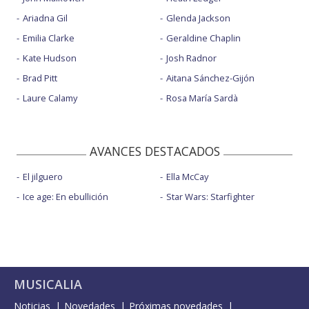
Ariadna Gil
Glenda Jackson
Emilia Clarke
Geraldine Chaplin
Kate Hudson
Josh Radnor
Brad Pitt
Aitana Sánchez-Gijón
Laure Calamy
Rosa María Sardà
AVANCES DESTACADOS
El jilguero
Ella McCay
Ice age: En ebullición
Star Wars: Starfighter
MUSICALIA
Noticias
Novedades
Próximas novedades