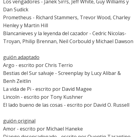
Los vengadores
- Janek Sirrs, Jeff White, Guy Williams y
Dan Sudick
Prometheus
- Richard Stammers, Trevor Wood, Charley
Henley y Martin Hill
Blancanieves y la leyenda del cazador
- Cedric Nicolas-
Troyan, Philip Brennan, Neil Corbould y Michael Dawson
guión adaptado
Argo
- escrito por Chris Terrio
Bestias del Sur salvaje
- Screenplay by Lucy Alibar &
Benh Zeitlin
La vida de Pi
- escrito por David Magee
Lincoln
- escrito por Tony Kushner
El lado bueno de las cosas
- escrito por David O. Russell
guión original
Amor
- escrito por Michael Haneke
Django desencadenado
- escrito por Quentin Tarantino