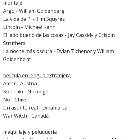
montaje
Argo
- William Goldenberg
La vida de Pi
- Tim Squyres
Lincoln
- Michael Kahn
El lado bueno de las cosas
- Jay Cassidy y Crispin
Struthers
La noche más oscura
- Dylan Tichenor y William
Goldenberg
película en lengua extranjera
Amor
- Austria
Kon-Tiki
- Noruega
No
- Chile
Un asunto real
- Dinamarca
War Witch
- Canadá
maquillaje y peluquería