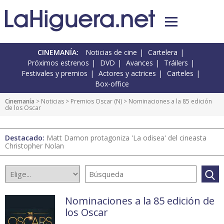
CINEMANÍA:
Noticias de cine
Cartelera
Próximos estrenos
DVD
Avances
Tráilers
Festivales y premios
Actores y actrices
Carteles
Box-office
Cinemanía
>
Noticias
>
Premios Oscar
(
N
) > Nominaciones a la 85 edición
de los Oscar
Destacado:
Matt Damon protagoniza 'La odisea' del cineasta
Christopher Nolan
Nominaciones a la 85 edición de
los Oscar