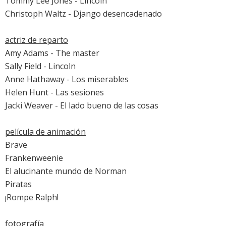
Tommy Lee Jones
-
Lincoln
Christoph Waltz
-
Django desencadenado
actriz de reparto
Amy Adams
-
The master
Sally Field
-
Lincoln
Anne Hathaway
-
Los miserables
Helen Hunt
-
Las sesiones
Jacki Weaver
-
El lado bueno de las cosas
película de animación
Brave
Frankenweenie
El alucinante mundo de Norman
Piratas
¡Rompe Ralph!
fotografía