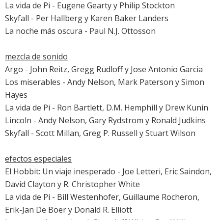
La vida de Pi
- Eugene Gearty y Philip Stockton
Skyfall
- Per Hallberg y Karen Baker Landers
La noche más oscura
- Paul N.J. Ottosson
mezcla de sonido
Argo
- John Reitz, Gregg Rudloff y Jose Antonio Garcia
Los miserables
- Andy Nelson, Mark Paterson y Simon
Hayes
La vida de Pi
- Ron Bartlett, D.M. Hemphill y Drew Kunin
Lincoln
- Andy Nelson, Gary Rydstrom y Ronald Judkins
Skyfall
- Scott Millan, Greg P. Russell y Stuart Wilson
efectos especiales
El Hobbit: Un viaje inesperado
- Joe Letteri, Eric Saindon,
David Clayton y R. Christopher White
La vida de Pi
- Bill Westenhofer, Guillaume Rocheron,
Erik-Jan De Boer y Donald R. Elliott