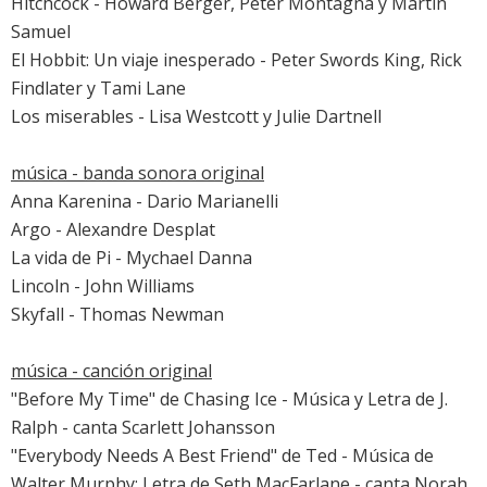
Hitchcock
- Howard Berger, Peter Montagna y Martin
Samuel
El Hobbit: Un viaje inesperado
- Peter Swords King, Rick
Findlater y Tami Lane
Los miserables
- Lisa Westcott y Julie Dartnell
música - banda sonora original
Anna Karenina
- Dario Marianelli
Argo
- Alexandre Desplat
La vida de Pi
- Mychael Danna
Lincoln
- John Williams
Skyfall
- Thomas Newman
música - canción original
"Before My Time" de Chasing Ice - Música y Letra de J.
Ralph - canta
Scarlett Johansson
"Everybody Needs A Best Friend" de
Ted
- Música de
Walter Murphy; Letra de Seth MacFarlane - canta
Norah