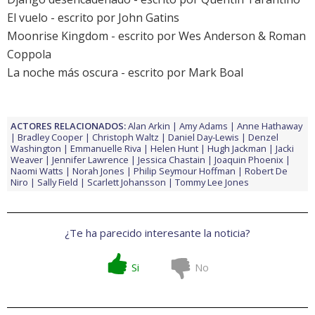
El vuelo
- escrito por John Gatins
Moonrise Kingdom
- escrito por Wes Anderson & Roman
Coppola
La noche más oscura
- escrito por Mark Boal
ACTORES RELACIONADOS:
Alan Arkin
Amy Adams
Anne Hathaway
Bradley Cooper
Christoph Waltz
Daniel Day-Lewis
Denzel
Washington
Emmanuelle Riva
Helen Hunt
Hugh Jackman
Jacki
Weaver
Jennifer Lawrence
Jessica Chastain
Joaquin Phoenix
Naomi Watts
Norah Jones
Philip Seymour Hoffman
Robert De
Niro
Sally Field
Scarlett Johansson
Tommy Lee Jones
¿Te ha parecido interesante la noticia?
Si
No