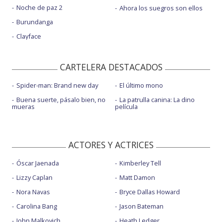
Noche de paz 2
Ahora los suegros son ellos
Burundanga
Clayface
CARTELERA DESTACADOS
Spider-man: Brand new day
El último mono
Buena suerte, pásalo bien, no
La patrulla canina: La dino
mueras
película
ACTORES Y ACTRICES
Óscar Jaenada
Kimberley Tell
Lizzy Caplan
Matt Damon
Nora Navas
Bryce Dallas Howard
Carolina Bang
Jason Bateman
John Malkovich
Heath Ledger