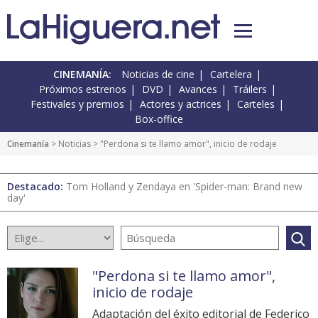
CINEMANÍA:
Noticias de cine
Cartelera
Próximos estrenos
DVD
Avances
Tráilers
Festivales y premios
Actores y actrices
Carteles
Box-office
Cinemanía
>
Noticias
> "Perdona si te llamo amor", inicio de rodaje
Destacado:
Tom Holland y Zendaya en 'Spider-man: Brand new
day'
"Perdona si te llamo amor",
inicio de rodaje
Adaptación del éxito editorial de Federico