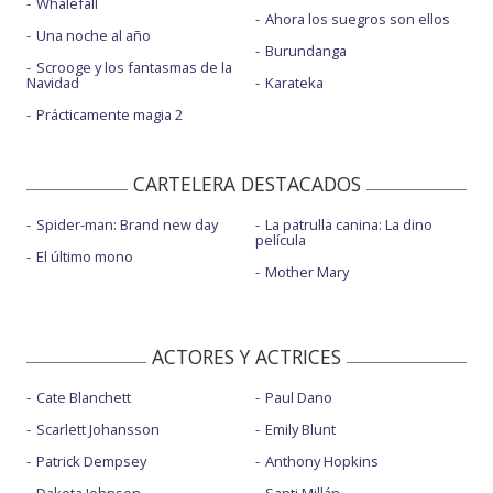
Whalefall
Ahora los suegros son ellos
Una noche al año
Burundanga
Scrooge y los fantasmas de la
Navidad
Karateka
Prácticamente magia 2
CARTELERA DESTACADOS
Spider-man: Brand new day
La patrulla canina: La dino
película
El último mono
Mother Mary
ACTORES Y ACTRICES
Cate Blanchett
Paul Dano
Scarlett Johansson
Emily Blunt
Patrick Dempsey
Anthony Hopkins
Dakota Johnson
Santi Millán