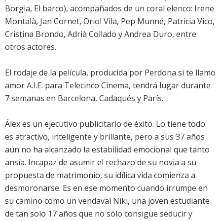
Borgia, El barco), acompañados de un coral elenco:
Irene
Montalà
,
Jan Cornet
,
Oriol Vila
,
Pep Munné
,
Patricia Vico
,
Cristina Brondo
,
Adrià Collado
y
Andrea Duro
, entre
otros actores.
El rodaje de la película, producida por Perdona si te llamo
amor A.I.E. para Telecinco Cinema, tendrá lugar durante
7 semanas en Barcelona, Cadaqués y París.
Álex es un ejecutivo publicitario de éxito. Lo tiene todo:
es atractivo, inteligente y brillante, pero a sus 37 años
aún no ha alcanzado la estabilidad emocional que tanto
ansía. Incapaz de asumir el rechazo de su novia a su
propuesta de matrimonio, su idílica vida comienza a
desmoronarse. Es en ese momento cuando irrumpe en
su camino como un vendaval Niki, una joven estudiante
de tan solo 17 años que no sólo consigue seducir y