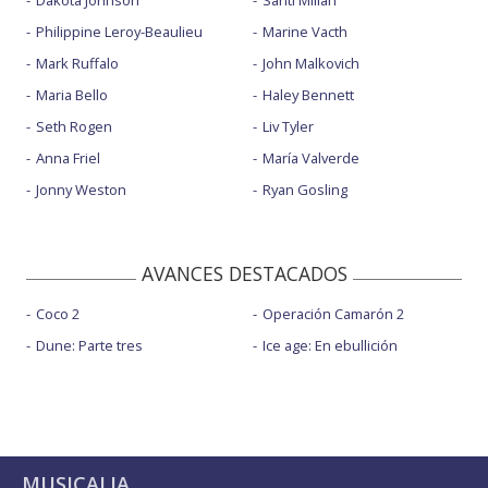
Philippine Leroy-Beaulieu
Marine Vacth
Mark Ruffalo
John Malkovich
Maria Bello
Haley Bennett
Seth Rogen
Liv Tyler
Anna Friel
María Valverde
Jonny Weston
Ryan Gosling
AVANCES DESTACADOS
Coco 2
Operación Camarón 2
Dune: Parte tres
Ice age: En ebullición
MUSICALIA