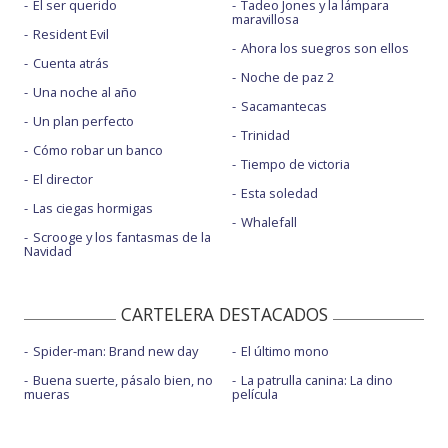
El ser querido
Tadeo Jones y la lámpara
maravillosa
Resident Evil
Ahora los suegros son ellos
Cuenta atrás
Noche de paz 2
Una noche al año
Sacamantecas
Un plan perfecto
Trinidad
Cómo robar un banco
Tiempo de victoria
El director
Esta soledad
Las ciegas hormigas
Whalefall
Scrooge y los fantasmas de la
Navidad
CARTELERA DESTACADOS
Spider-man: Brand new day
El último mono
Buena suerte, pásalo bien, no
La patrulla canina: La dino
mueras
película