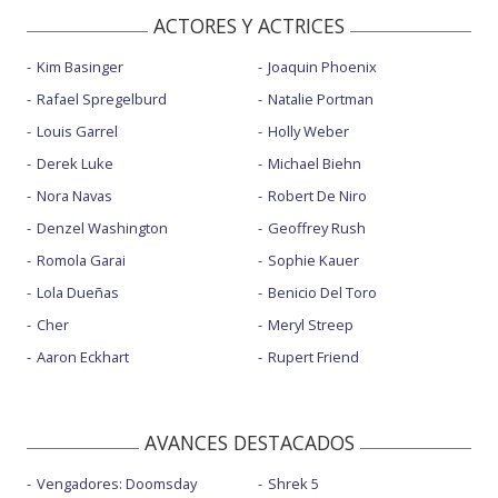
ACTORES Y ACTRICES
Kim Basinger
Joaquin Phoenix
Rafael Spregelburd
Natalie Portman
Louis Garrel
Holly Weber
Derek Luke
Michael Biehn
Nora Navas
Robert De Niro
Denzel Washington
Geoffrey Rush
Romola Garai
Sophie Kauer
Lola Dueñas
Benicio Del Toro
Cher
Meryl Streep
Aaron Eckhart
Rupert Friend
AVANCES DESTACADOS
Vengadores: Doomsday
Shrek 5