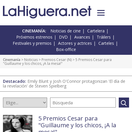
CINEMANÍA:
Noticias de cine
Cartelera
Próximos estrenos
DVD
Avances
Tráilers
Festivales y premios
Actores y actrices
Carteles
Box-office
Cinemanía
>
Noticias
>
Premios Cesar
(
N
) > 5 Premios Cesar para
"Guillaume y los chicos, ¡A la mesa!"
Destacado:
Emily Blunt y Josh O'Connor protagonizan 'El día de
la revelación' de Steven Spielberg
5 Premios Cesar para
"Guillaume y los chicos, ¡A la
mesa!"