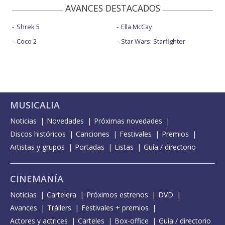
AVANCES DESTACADOS
Shrek 5
Ella McCay
Coco 2
Star Wars: Starfighter
MUSICALIA
Noticias
Novedades
Próximas novedades
Discos históricos
Canciones
Festivales
Premios
Artistas y grupos
Portadas
Listas
Guía / directorio
CINEMANÍA
Noticias
Cartelera
Próximos estrenos
DVD
Avances
Tráilers
Festivales + premios
Actores y actrices
Carteles
Box-office
Guía / directorio