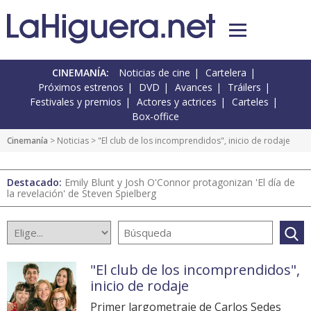
CINEMANÍA:
Noticias de cine
Cartelera
Próximos estrenos
DVD
Avances
Tráilers
Festivales y premios
Actores y actrices
Carteles
Box-office
Cinemanía
>
Noticias
> "El club de los incomprendidos", inicio de rodaje
Destacado:
Emily Blunt y Josh O'Connor protagonizan 'El día de
la revelación' de Steven Spielberg
"El club de los incomprendidos",
inicio de rodaje
Primer largometraje de Carlos Sedes