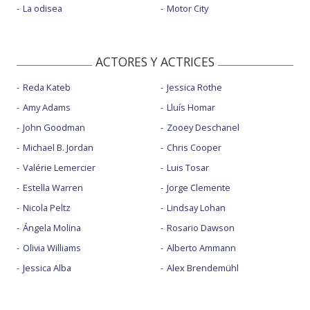
La odisea
Motor City
ACTORES Y ACTRICES
Reda Kateb
Jessica Rothe
Amy Adams
Lluís Homar
John Goodman
Zooey Deschanel
Michael B. Jordan
Chris Cooper
Valérie Lemercier
Luis Tosar
Estella Warren
Jorge Clemente
Nicola Peltz
Lindsay Lohan
Ángela Molina
Rosario Dawson
Olivia Williams
Alberto Ammann
Jessica Alba
Alex Brendemühl