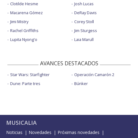
Clotilde Hesme
Josh Lucas
Macarena Gómez
DeRay Davis
Jimi Mistry
Corey Stoll
Rachel Griffiths
Jim Sturgess
Lupita Nyong'o
Laia Marull
AVANCES DESTACADOS
Star Wars: Starfighter
Operación Camarón 2
Dune: Parte tres
Búnker
MUSICALIA
Noticias
Novedades
Próximas novedades