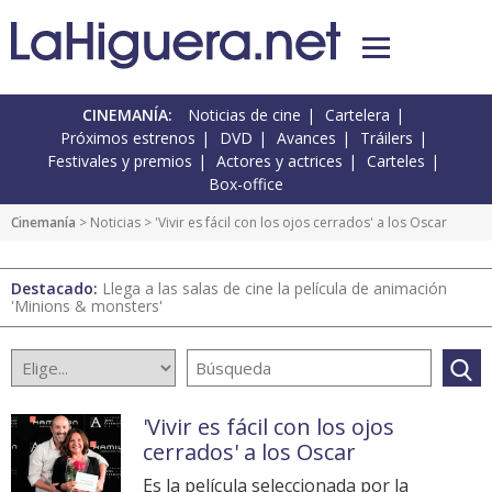
CINEMANÍA:
Noticias de cine
Cartelera
Próximos estrenos
DVD
Avances
Tráilers
Festivales y premios
Actores y actrices
Carteles
Box-office
Cinemanía
>
Noticias
> 'Vivir es fácil con los ojos cerrados' a los Oscar
Destacado:
Llega a las salas de cine la película de animación
'Minions & monsters'
'Vivir es fácil con los ojos
cerrados' a los Oscar
Es la película seleccionada por la