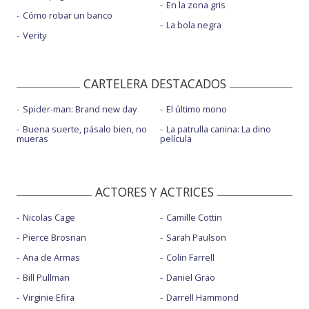
En la zona gris
Cómo robar un banco
La bola negra
Verity
CARTELERA DESTACADOS
Spider-man: Brand new day
El último mono
Buena suerte, pásalo bien, no
La patrulla canina: La dino
mueras
película
ACTORES Y ACTRICES
Nicolas Cage
Camille Cottin
Pierce Brosnan
Sarah Paulson
Ana de Armas
Colin Farrell
Bill Pullman
Daniel Grao
Virginie Efira
Darrell Hammond