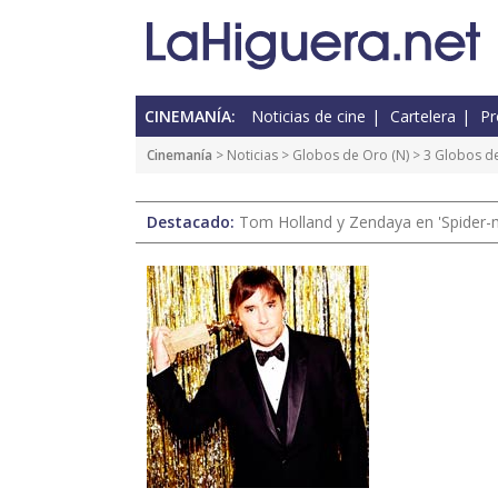
CINEMANÍA:
Noticias de cine
Cartelera
Pr
Cinemanía
>
Noticias
>
Globos de Oro
(
N
) > 3 Globos 
Destacado:
Tom Holland y Zendaya en 'Spider-