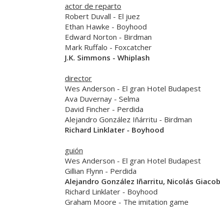
actor de reparto
Robert Duvall
-
El juez
Ethan Hawke
-
Boyhood
Edward Norton
-
Birdman
Mark Ruffalo
-
Foxcatcher
J.K. Simmons
-
Whiplash
director
Wes Anderson -
El gran Hotel Budapest
Ava Duvernay -
Selma
David Fincher -
Perdida
Alejandro González Iñárritu -
Birdman
Richard Linklater -
Boyhood
guión
Wes Anderson -
El gran Hotel Budapest
Gillian Flynn -
Perdida
Alejandro González Iñarritu, Nicolás Giaco
Richard Linklater -
Boyhood
Graham Moore -
The imitation game