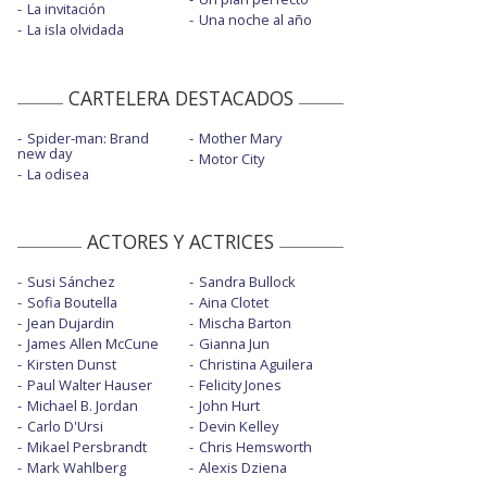
La invitación
Una noche al año
La isla olvidada
CARTELERA DESTACADOS
Spider-man: Brand
Mother Mary
new day
Motor City
La odisea
ACTORES Y ACTRICES
Susi Sánchez
Sandra Bullock
Sofia Boutella
Aina Clotet
Jean Dujardin
Mischa Barton
James Allen McCune
Gianna Jun
Kirsten Dunst
Christina Aguilera
Paul Walter Hauser
Felicity Jones
Michael B. Jordan
John Hurt
Carlo D'Ursi
Devin Kelley
Mikael Persbrandt
Chris Hemsworth
Mark Wahlberg
Alexis Dziena