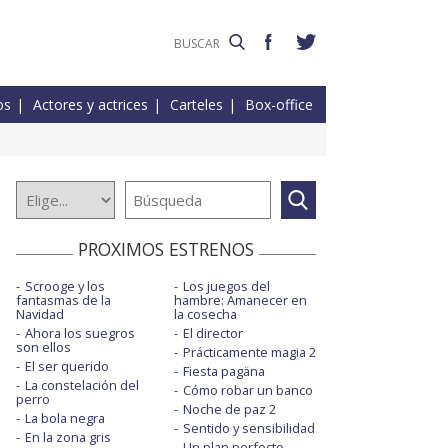
os
Actores y actrices
Carteles
Box-office
PROXIMOS ESTRENOS
Scrooge y los
Los juegos del
fantasmas de la
hambre: Amanecer en
Navidad
la cosecha
Ahora los suegros
El director
son ellos
Prácticamente magia 2
El ser querido
Fiesta pagäna
La constelación del
Cómo robar un banco
perro
Noche de paz 2
La bola negra
Sentido y sensibilidad
En la zona gris
Un plan perfecto