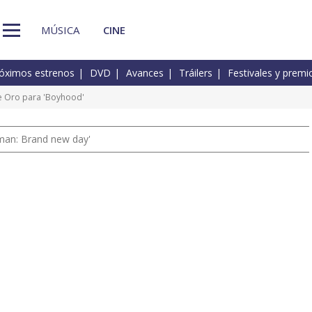
MÚSICA
CINE
óximos estrenos
DVD
Avances
Tráilers
Festivales y premi
de Oro para 'Boyhood'
man: Brand new day'