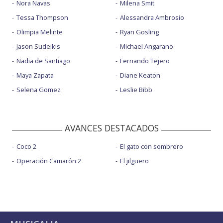
Nora Navas
Milena Smit
Tessa Thompson
Alessandra Ambrosio
Olimpia Melinte
Ryan Gosling
Jason Sudeikis
Michael Angarano
Nadia de Santiago
Fernando Tejero
Maya Zapata
Diane Keaton
Selena Gomez
Leslie Bibb
AVANCES DESTACADOS
Coco 2
El gato con sombrero
Operación Camarón 2
El jilguero