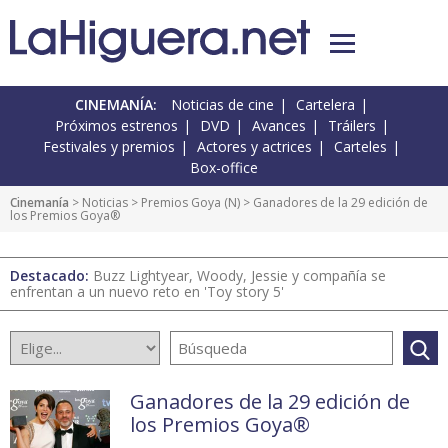
CINEMANÍA:
Noticias de cine
Cartelera
Próximos estrenos
DVD
Avances
Tráilers
Festivales y premios
Actores y actrices
Carteles
Box-office
Cinemanía
>
Noticias
>
Premios Goya
(
N
) > Ganadores de la 29 edición de
los Premios Goya®
Destacado:
Buzz Lightyear, Woody, Jessie y compañía se
enfrentan a un nuevo reto en 'Toy story 5'
Ganadores de la 29 edición de
los Premios Goya®