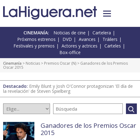
CINEMANÍA:
Noticias de cine
Cartelera
Próximos estrenos
DVD
Avances
Tráilers
Festivales y premios
Actores y actrices
Carteles
Box-office
Cinemanía
>
Noticias
>
Premios Oscar
(
N
) > Ganadores de los Premios
Oscar 2015
Destacado:
Emily Blunt y Josh O'Connor protagonizan 'El día de
la revelación' de Steven Spielberg
Ganadores de los Premios Oscar
2015