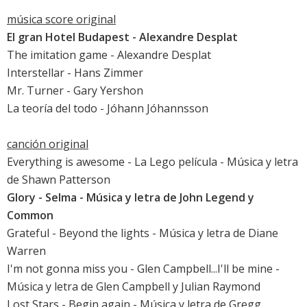
música score original
El gran Hotel Budapest
- Alexandre Desplat
The imitation game
- Alexandre Desplat
Interstellar
- Hans Zimmer
Mr. Turner
- Gary Yershon
La teoría del todo
- Jóhann Jóhannsson
canción original
Everything is awesome -
La Lego película
- Música y letra
de Shawn Patterson
Glory
-
Selma
- Música y letra de
John Legend
y
Common
Grateful
- Beyond the lights - Música y letra de Diane
Warren
I'm not gonna miss you - Glen Campbell...I'll be mine -
Música y letra de Glen Campbell y Julian Raymond
Lost Stars
-
Begin again
- Música y letra de Gregg