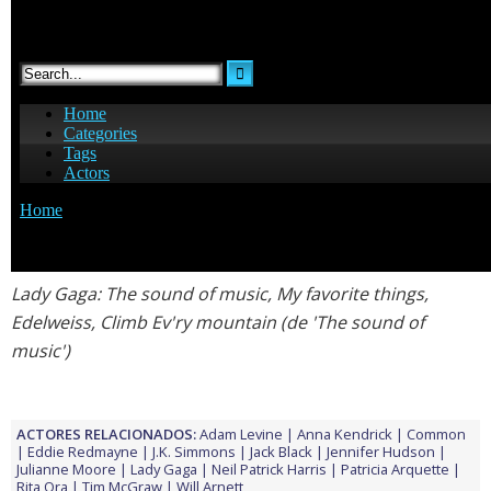
Lady Gaga
: The sound of music, My favorite things,
Edelweiss, Climb Ev'ry mountain (de 'The sound of
music')
ACTORES RELACIONADOS:
Adam Levine
Anna Kendrick
Common
Eddie Redmayne
J.K. Simmons
Jack Black
Jennifer Hudson
Julianne Moore
Lady Gaga
Neil Patrick Harris
Patricia Arquette
Rita Ora
Tim McGraw
Will Arnett