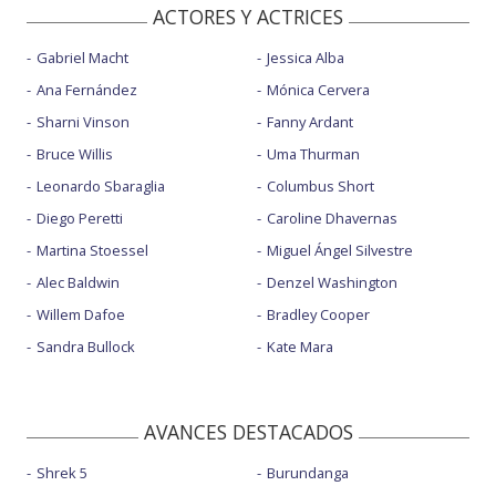
ACTORES Y ACTRICES
Gabriel Macht
Jessica Alba
Ana Fernández
Mónica Cervera
Sharni Vinson
Fanny Ardant
Bruce Willis
Uma Thurman
Leonardo Sbaraglia
Columbus Short
Diego Peretti
Caroline Dhavernas
Martina Stoessel
Miguel Ángel Silvestre
Alec Baldwin
Denzel Washington
Willem Dafoe
Bradley Cooper
Sandra Bullock
Kate Mara
AVANCES DESTACADOS
Shrek 5
Burundanga