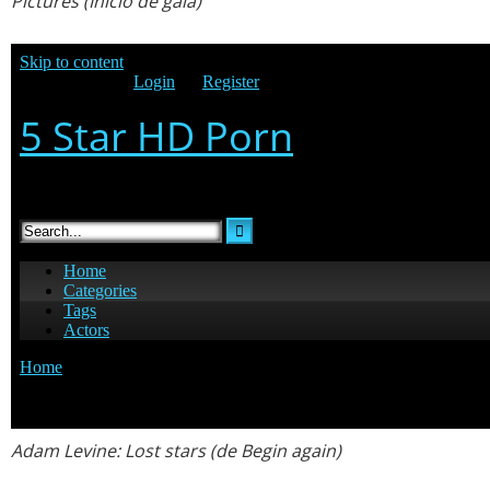
Pictures (Inicio de gala)
Adam Levine
:
Lost stars
(de
Begin again
)