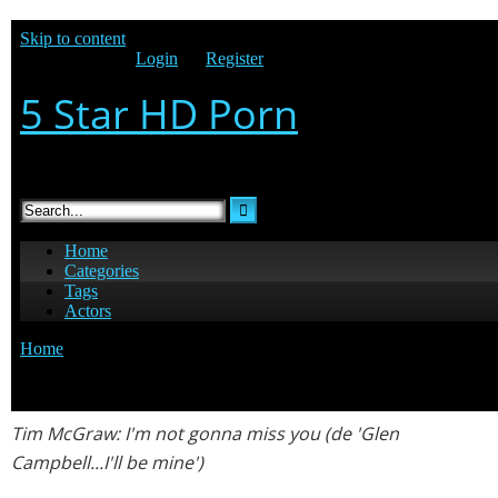
Tim McGraw
: I'm not gonna miss you (de 'Glen
Campbell...I'll be mine')