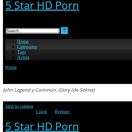
John Legend
y
Common
:
Glory
(de
Selma
)