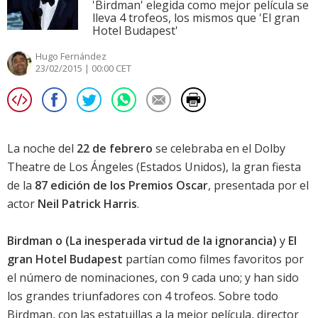
'Birdman' elegida como mejor película se
lleva 4 trofeos, los mismos que 'El gran
Hotel Budapest'
Hugo Fernández
23/02/2015 | 00:00 CET
La noche del
22 de febrero
se celebraba en el Dolby
Theatre de Los Ángeles (Estados Unidos), la gran fiesta
de la
87 edición de los Premios Oscar
, presentada por el
actor
Neil Patrick Harris
.
Birdman o (La inesperada virtud de la ignorancia)
y
El
gran Hotel Budapest
partían como filmes favoritos por
el número de nominaciones, con 9 cada uno; y han sido
los grandes triunfadores con 4 trofeos. Sobre todo
Birdman
, con las estatuillas a la mejor película, director