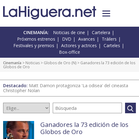
CINEMANÍA:
Noticias de cine
Cartelera
Próximos estrenos
DVD
Avances
Tráilers
Festivales y premios
Actores y actrices
Carteles
Box-office
Cinemanía
>
Noticias
>
Globos de Oro
(
N
) > Ganadores la 73 edición de los
Globos de Oro
Destacado:
Matt Damon protagoniza 'La odisea' del cineasta
Christopher Nolan
Ganadores la 73 edición de los
Globos de Oro