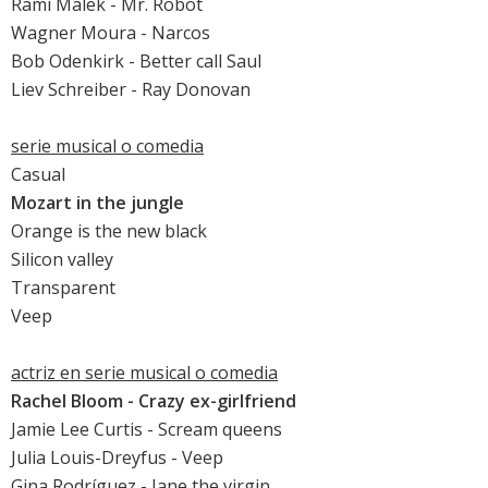
Rami Malek
- Mr. Robot
Wagner Moura
- Narcos
Bob Odenkirk
- Better call Saul
Liev Schreiber
- Ray Donovan
serie musical o comedia
Casual
Mozart in the jungle
Orange is the new black
Silicon valley
Transparent
Veep
actriz en serie musical o comedia
Rachel Bloom - Crazy ex-girlfriend
Jamie Lee Curtis
- Scream queens
Julia Louis-Dreyfus
- Veep
Gina Rodríguez - Jane the virgin