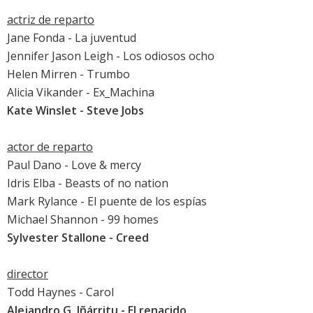
actriz de reparto
Jane Fonda
-
La juventud
Jennifer Jason Leigh
-
Los odiosos ocho
Helen Mirren
-
Trumbo
Alicia Vikander
-
Ex_Machina
Kate Winslet
-
Steve Jobs
actor de reparto
Paul Dano
-
Love & mercy
Idris Elba
- Beasts of no nation
Mark Rylance
-
El puente de los espías
Michael Shannon
- 99 homes
Sylvester Stallone
-
Creed
director
Todd Haynes -
Carol
Alejandro G. Iñárritu -
El renacido