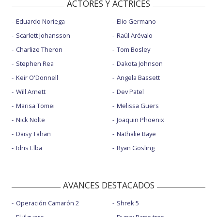
ACTORES Y ACTRICES
Eduardo Noriega
Elio Germano
Scarlett Johansson
Raúl Arévalo
Charlize Theron
Tom Bosley
Stephen Rea
Dakota Johnson
Keir O'Donnell
Angela Bassett
Will Arnett
Dev Patel
Marisa Tomei
Melissa Guers
Nick Nolte
Joaquin Phoenix
Daisy Tahan
Nathalie Baye
Idris Elba
Ryan Gosling
AVANCES DESTACADOS
Operación Camarón 2
Shrek 5