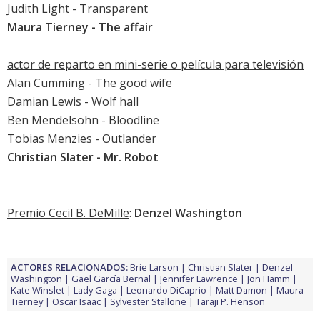
Judith Light - Transparent
Maura Tierney
- The affair
actor de reparto en mini-serie o película para televisión
Alan Cumming
- The good wife
Damian Lewis
- Wolf hall
Ben Mendelsohn
- Bloodline
Tobias Menzies
- Outlander
Christian Slater
- Mr. Robot
Premio Cecil B. DeMille
:
Denzel Washington
ACTORES RELACIONADOS:
Brie Larson
Christian Slater
Denzel
Washington
Gael García Bernal
Jennifer Lawrence
Jon Hamm
Kate Winslet
Lady Gaga
Leonardo DiCaprio
Matt Damon
Maura
Tierney
Oscar Isaac
Sylvester Stallone
Taraji P. Henson