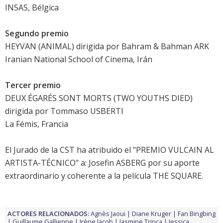
INSAS, Bélgica
Segundo premio
HEYVAN (ANIMAL) dirigida por Bahram & Bahman ARK
Iranian National School of Cinema, Irán
Tercer premio
DEUX ÉGARÉS SONT MORTS (TWO YOUTHS DIED)
dirigida por Tommaso USBERTI
La Fémis, Francia
El Jurado de la CST ha atribuido el "PREMIO VULCAIN AL
ARTISTA-TÉCNICO" a: Josefin ASBERG por su aporte
extraordinario y coherente a la película
THE SQUARE
.
ACTORES RELACIONADOS:
Agnès Jaoui
Diane Kruger
Fan Bingbing
Guillaume Gallienne
Irène Jacob
Jasmine Trinca
Jessica