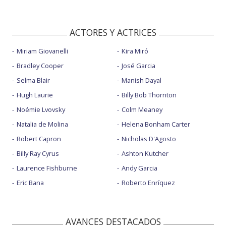
ACTORES Y ACTRICES
Miriam Giovanelli
Kira Miró
Bradley Cooper
José Garcia
Selma Blair
Manish Dayal
Hugh Laurie
Billy Bob Thornton
Noémie Lvovsky
Colm Meaney
Natalia de Molina
Helena Bonham Carter
Robert Capron
Nicholas D'Agosto
Billy Ray Cyrus
Ashton Kutcher
Laurence Fishburne
Andy Garcia
Eric Bana
Roberto Enríquez
AVANCES DESTACADOS