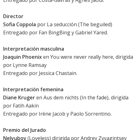
Entregado por Costa-Gavras y
Agnès Jaoui
.
Director
Sofia Coppola
por
La seducción
(The beguiled)
Entregado por
Fan BingBing
y Gabriel Yared.
Interpretación masculina
Joaquin Phoenix
en
You were never really here
, dirigida
por Lynne Ramsay
Entregado por
Jessica Chastain
.
Interpretación femenina
Diane Kruger
en
Aus dem nichts
(In the fade), dirigida
por Fatih Aakin
Entregado por
Irène Jacob
y Paolo Sorrentino.
Premio del Jurado
Nelyubov
(Loveless) dirigida por Andrey Zvyagintsev