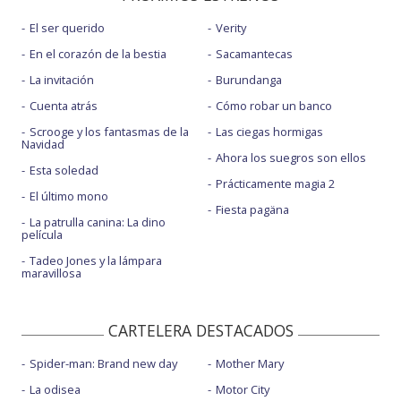
El ser querido
Verity
En el corazón de la bestia
Sacamantecas
La invitación
Burundanga
Cuenta atrás
Cómo robar un banco
Scrooge y los fantasmas de la
Las ciegas hormigas
Navidad
Ahora los suegros son ellos
Esta soledad
Prácticamente magia 2
El último mono
Fiesta pagäna
La patrulla canina: La dino
película
Tadeo Jones y la lámpara
maravillosa
CARTELERA DESTACADOS
Spider-man: Brand new day
Mother Mary
La odisea
Motor City