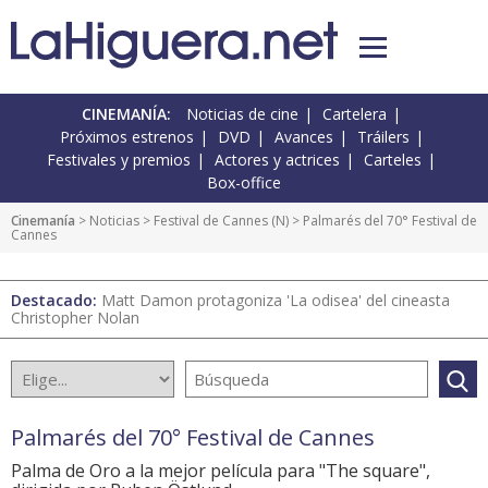
CINEMANÍA:
Noticias de cine
Cartelera
Próximos estrenos
DVD
Avances
Tráilers
Festivales y premios
Actores y actrices
Carteles
Box-office
Cinemanía
>
Noticias
>
Festival de Cannes
(
N
) > Palmarés del 70° Festival de
Cannes
Destacado:
Matt Damon protagoniza 'La odisea' del cineasta
Christopher Nolan
Palmarés del 70° Festival de Cannes
Palma de Oro a la mejor película para "The square",