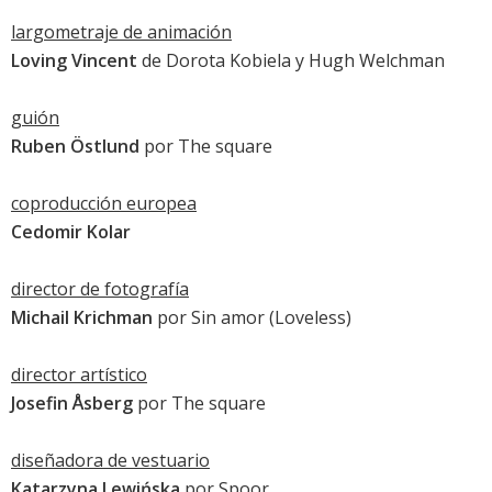
largometraje de animación
Loving Vincent
de Dorota Kobiela y Hugh Welchman
guión
Ruben Östlund
por
The square
coproducción europea
Cedomir Kolar
director de fotografía
Michail Krichman
por
Sin amor
(Loveless)
director artístico
Josefin Åsberg
por
The square
diseñadora de vestuario
Katarzyna Lewińska
por
Spoor