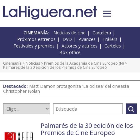
CINEMANÍA:
Noticias de cine
Cartelera
Próximos estrenos
DVD
Avances
Tráilers
Festivales y premios
Actores y actrices
Carteles
Box-office
Cinemanía
>
Noticias
>
Premios de la Academia de Cine Europeo
(
N
) >
Palmarés de la 30 edición de los Premios de Cine Europeo
Destacado:
Matt Damon protagoniza 'La odisea' del cineasta
Christopher Nolan
Palmarés de la 30 edición de los
Premios de Cine Europeo