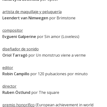
artista de maquillaje y peluquería
Leendert van Nimwegen
por Brimstone
compositor
Evgueni Galperine
por
Sin amor
(Loveless)
diseñador de sonido
Oriol Tarragó
por
Un monstruo viene a verme
editor
Robin Campillo
por
120 pulsaciones por minuto
director
Ruben Östlund
por
The square
premio honorífico
(European achievement in world