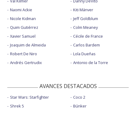
Val Kilmer
Danny DeVito
Naomi Ackie
Kiti Mánver
Nicole Kidman
Jeff Goldblum
Quim Gutiérrez
Colm Meaney
Xavier Samuel
Cécile de France
Joaquim de Almeida
Carlos Bardem
Robert De Niro
Lola Dueñas
Andrés Gertrudix
Antonio de la Torre
AVANCES DESTACADOS
Star Wars: Starfighter
Coco 2
Shrek 5
Búnker