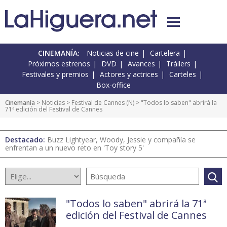
CINEMANÍA:
Noticias de cine
Cartelera
Próximos estrenos
DVD
Avances
Tráilers
Festivales y premios
Actores y actrices
Carteles
Box-office
Cinemanía
>
Noticias
>
Festival de Cannes
(
N
) > "Todos lo saben" abrirá la
71ª edición del Festival de Cannes
Destacado:
Buzz Lightyear, Woody, Jessie y compañía se
enfrentan a un nuevo reto en 'Toy story 5'
"Todos lo saben" abrirá la 71ª
edición del Festival de Cannes