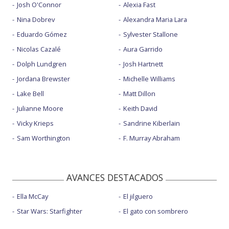
Josh O'Connor
Alexia Fast
Nina Dobrev
Alexandra Maria Lara
Eduardo Gómez
Sylvester Stallone
Nicolas Cazalé
Aura Garrido
Dolph Lundgren
Josh Hartnett
Jordana Brewster
Michelle Williams
Lake Bell
Matt Dillon
Julianne Moore
Keith David
Vicky Krieps
Sandrine Kiberlain
Sam Worthington
F. Murray Abraham
AVANCES DESTACADOS
Ella McCay
El jilguero
Star Wars: Starfighter
El gato con sombrero