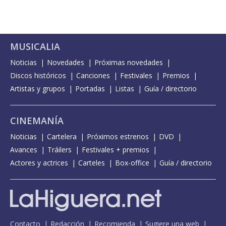
MUSICALIA
Noticias
Novedades
Próximas novedades
Discos históricos
Canciones
Festivales
Premios
Artistas y grupos
Portadas
Listas
Guía / directorio
CINEMANÍA
Noticias
Cartelera
Próximos estrenos
DVD
Avances
Tráilers
Festivales + premios
Actores y actrices
Carteles
Box-office
Guía / directorio
Contacto
Redacción
Recomienda
Sugiere una web