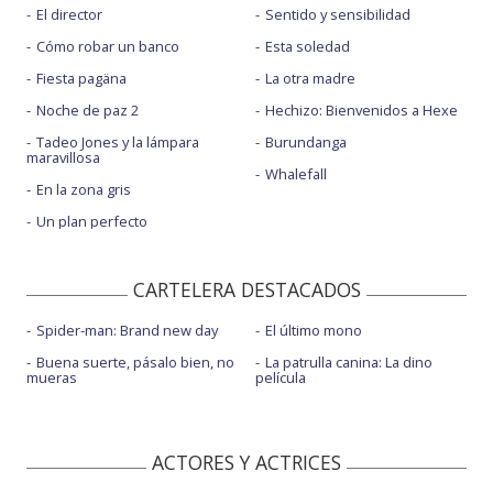
El director
Sentido y sensibilidad
Cómo robar un banco
Esta soledad
Fiesta pagäna
La otra madre
Noche de paz 2
Hechizo: Bienvenidos a Hexe
Tadeo Jones y la lámpara
Burundanga
maravillosa
Whalefall
En la zona gris
Un plan perfecto
CARTELERA DESTACADOS
Spider-man: Brand new day
El último mono
Buena suerte, pásalo bien, no
La patrulla canina: La dino
mueras
película
ACTORES Y ACTRICES