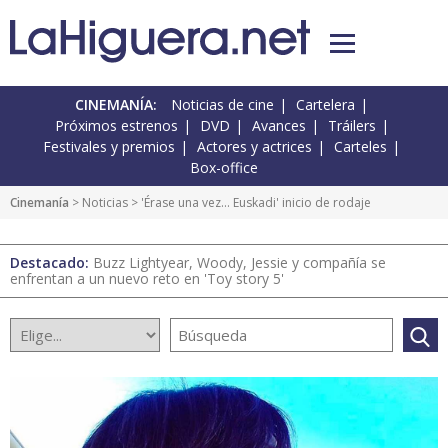
CINEMANÍA:
Noticias de cine
Cartelera
Próximos estrenos
DVD
Avances
Tráilers
Festivales y premios
Actores y actrices
Carteles
Box-office
Cinemanía
>
Noticias
> 'Érase una vez... Euskadi' inicio de rodaje
Destacado:
Buzz Lightyear, Woody, Jessie y compañía se
enfrentan a un nuevo reto en 'Toy story 5'