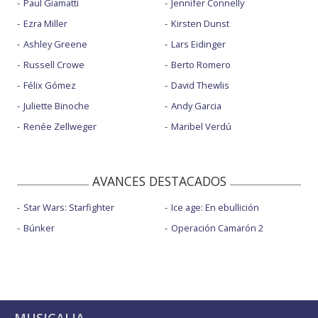
Paul Giamatti
Jennifer Connelly
Ezra Miller
Kirsten Dunst
Ashley Greene
Lars Eidinger
Russell Crowe
Berto Romero
Félix Gómez
David Thewlis
Juliette Binoche
Andy Garcia
Renée Zellweger
Maribel Verdú
AVANCES DESTACADOS
Star Wars: Starfighter
Ice age: En ebullición
Búnker
Operación Camarón 2