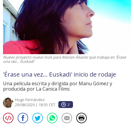
Nuevo proyecto nuevo look para Marian Álvarez que trabaja en 'Érase
una vez... Euskadi'
'Érase una vez... Euskadi' inicio de rodaje
Una película escrita y dirigida por Manu Gómez y
producida por La Canica Films
Hugo Fernández
29/08/2020 | 18:35 CET
2'