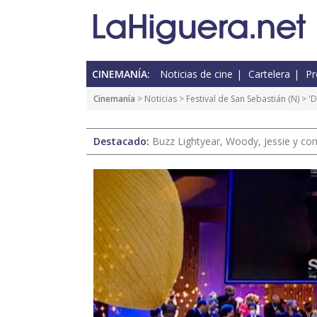
CINEMANÍA:
Noticias de cine
Cartelera
Pr
Cinemanía
>
Noticias
>
Festival de San Sebastián
(
N
) > '
Destacado:
Buzz Lightyear, Woody, Jessie y com