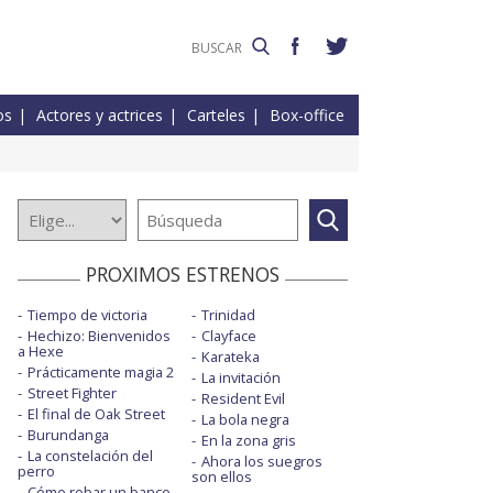
os
Actores y actrices
Carteles
Box-office
PROXIMOS ESTRENOS
Tiempo de victoria
Trinidad
Hechizo: Bienvenidos
Clayface
a Hexe
Karateka
Prácticamente magia 2
La invitación
Street Fighter
Resident Evil
El final de Oak Street
La bola negra
Burundanga
En la zona gris
La constelación del
Ahora los suegros
perro
son ellos
Cómo robar un banco