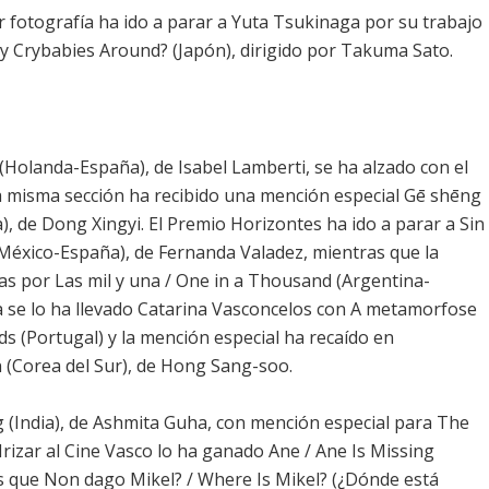
r fotografía ha ido a parar a Yuta Tsukinaga por su trabajo
y Crybabies Around? (Japón), dirigido por Takuma Sato.
 (Holanda-España), de Isabel Lamberti, se ha alzado con el
 misma sección ha recibido una mención especial Gē shēng
), de Dong Xingyi. El Premio Horizontes ha ido a parar a Sin
 (México-España), de Fernanda Valadez, mientras que la
as por Las mil y una / One in a Thousand (Argentina-
a se lo ha llevado Catarina Vasconcelos con A metamorfose
 (Portugal) y la mención especial ha recaído en
Corea del Sur), de Hong Sang-soo.
 (India), de Ashmita Guha, con mención especial para The
rizar al Cine Vasco lo ha ganado Ane / Ane Is Missing
s que Non dago Mikel? / Where Is Mikel? (¿Dónde está