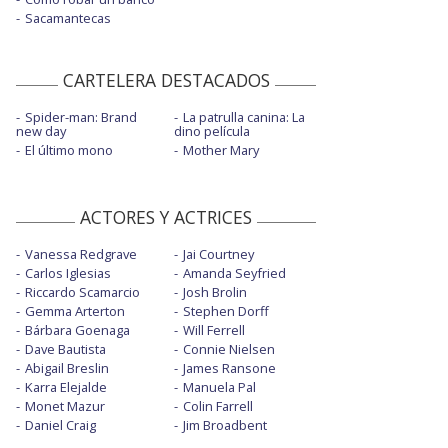
Sacamantecas
CARTELERA DESTACADOS
Spider-man: Brand
La patrulla canina: La
new day
dino película
El último mono
Mother Mary
ACTORES Y ACTRICES
Vanessa Redgrave
Jai Courtney
Carlos Iglesias
Amanda Seyfried
Riccardo Scamarcio
Josh Brolin
Gemma Arterton
Stephen Dorff
Bárbara Goenaga
Will Ferrell
Dave Bautista
Connie Nielsen
Abigail Breslin
James Ransone
Karra Elejalde
Manuela Pal
Monet Mazur
Colin Farrell
Daniel Craig
Jim Broadbent