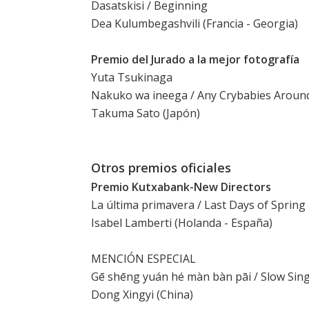
Dasatskisi / Beginning
Dea Kulumbegashvili (Francia - Georgia)
Premio del Jurado a la mejor fotografía
Yuta Tsukinaga
Nakuko wa ineega / Any Crybabies Aroun
Takuma Sato (Japón)
Otros premios oficiales
Premio Kutxabank-New Directors
La última primavera / Last Days of Spring
Isabel Lamberti (Holanda - España)
MENCIÓN ESPECIAL
Gē shēng yuán hé màn bàn pāi / Slow Sin
Dong Xingyi (China)