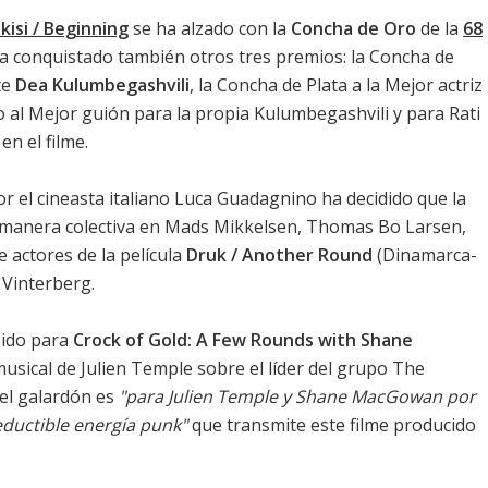
kisi / Beginning
se ha alzado con la
Concha de Oro
de la
68
ha conquistado también otros tres premios: la Concha de
te
Dea Kulumbegashvili
, la Concha de Plata a la Mejor actriz
o al Mejor guión para la propia Kulumbegashvili y para Rati
en el filme.
por el cineasta italiano Luca Guadagnino ha decidido que la
 manera colectiva en
Mads Mikkelsen
,
Thomas Bo Larsen
,
 actores de la película
Druk / Another Round
(Dinamarca-
 Vinterberg.
sido para
Crock of Gold: A Few Rounds with Shane
usical de Julien Temple sobre el líder del grupo The
 el galardón es
"para Julien Temple y Shane MacGowan por
eductible energía punk"
que transmite este filme producido