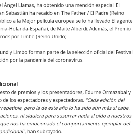
l Ángel Llamas, ha obtenido una mención especial. El
an Sebastián ha recaído en The Father / El Padre (Reino
Público a la Mejor película europea se lo ha llevado El agente
ia-Holanda-España), de Maite Alberdi. Además, el Premio
rock por Limbo (Reino Unido).
ound
y Limbo forman parte de la selección oficial del Festival
ción por la pandemia del coronavirus.
icional
 resto de premios y los presentadores, Edurne Ormazabal y
o de los espectadores y espectadoras.
"Cada edición del
irrepetible, pero la de este año lo ha sido aún más si cabe.
aciones, ni siquiera para susurrar nada al oído a nuestros
 que nos ha emocionado el comportamiento ejemplar del
ondicional"
, han subrayado.