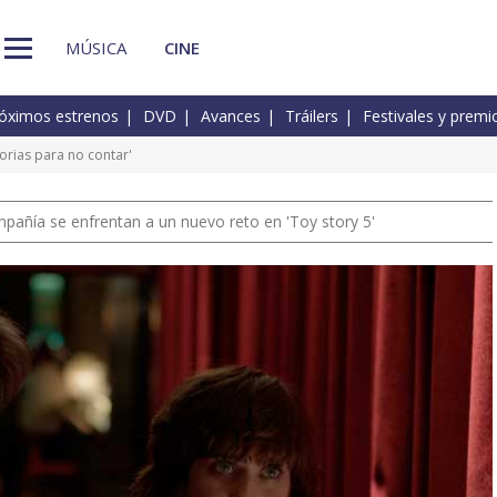
MÚSICA
CINE
óximos estrenos
DVD
Avances
Tráilers
Festivales y premi
torias para no contar'
pañía se enfrentan a un nuevo reto en 'Toy story 5'