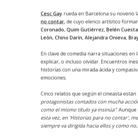
Cesc Gay
rueda en Barcelona su noveno l
no contar
, de cuyo elenco artístico forma
Coronado
,
Quim Gutiérrez
,
Belén Cuesta
León
,
Chino Darín
,
Alejandra Onieva
,
Bra
En clave de comedia narra situaciones en
explicar, o incluso olvidar. Encuentros in
historias con una mirada ácida y compasiv
emociones.
Cinco relatos que según el cineasta están
protagonistas contados con mucha acción
como el mismo título ya insinúa"
. Aunque
esta vez, en 'Historias para no contar', 
siempre va dirigida hacia ellos y como no