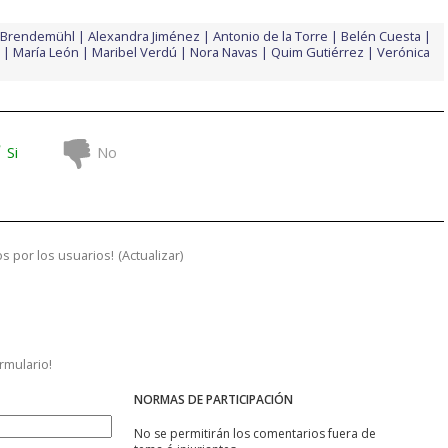
 Brendemühl
Alexandra Jiménez
Antonio de la Torre
Belén Cuesta
María León
Maribel Verdú
Nora Navas
Quim Gutiérrez
Verónica
Si
No
s por los usuarios!
(
Actualizar
)
ormulario!
NORMAS DE PARTICIPACIÓN
No se permitirán los comentarios fuera de