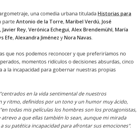
argometraje, una comedia urbana titulada
Historias para
n parte
Antonio de la Torre
,
Maribel Verdú
,
José
,
Javier Rey
,
Verónica Echegui
,
Alex Brendemühl
,
María
ys Efe
,
Alexandra Jiménez
y
Nora Navas
.
 las que nos podemos reconocer y que preferiríamos no
esperados, momentos ridículos o decisiones absurdas, cinco
a a la incapacidad para gobernar nuestras propias
"centrados en la vida sentimental de nuestros
 y ritmo, definidos por un tono y un humor muy ácido,
"en todas mis películas los hombres son los protagonistas,
me atrevo a que ellas también lo sean, aunque mi mirada
, a su patética incapacidad para afrontar sus emociones"
.