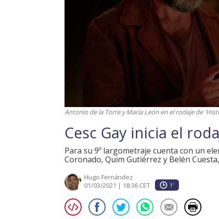
Antonio de la Torre y María León en el rodaje de 'Hist
Cesc Gay inicia el rod
Para su 9º largometraje cuenta con un ele
Coronado, Quim Gutiérrez y Belén Cuesta,
Hugo Fernández
01/03/2021 | 18:36 CET
1'