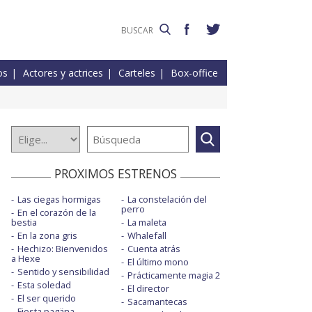
os
Actores y actrices
Carteles
Box-office
PROXIMOS ESTRENOS
Las ciegas hormigas
La constelación del
perro
En el corazón de la
bestia
La maleta
En la zona gris
Whalefall
Hechizo: Bienvenidos
Cuenta atrás
a Hexe
El último mono
Sentido y sensibilidad
Prácticamente magia 2
Esta soledad
El director
El ser querido
Sacamantecas
Fiesta pagäna