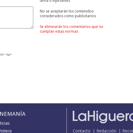
tema ó injuriantes
No se aceptarán los contenidos
considerados como publicitarios
Se eliminarán los comentarios que no
cumplan estas normas
<i> <u>
INEMANÍA
icias
telera
Contacto
Redacción
Reco