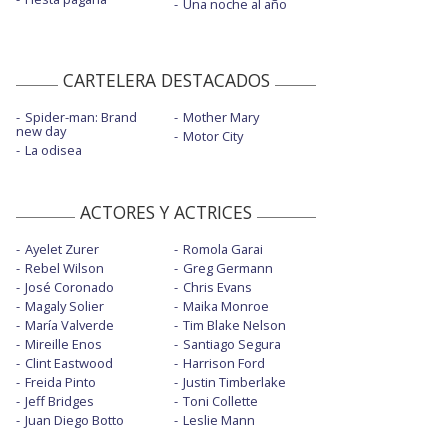
Una noche al año
CARTELERA DESTACADOS
Spider-man: Brand
Mother Mary
new day
Motor City
La odisea
ACTORES Y ACTRICES
Ayelet Zurer
Romola Garai
Rebel Wilson
Greg Germann
José Coronado
Chris Evans
Magaly Solier
Maika Monroe
María Valverde
Tim Blake Nelson
Mireille Enos
Santiago Segura
Clint Eastwood
Harrison Ford
Freida Pinto
Justin Timberlake
Jeff Bridges
Toni Collette
Juan Diego Botto
Leslie Mann