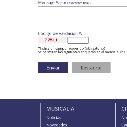
Mensaje *:
(500 caracteres máx)
Código de validación *:
*Indica un campo requerido (obligatorio)
Se permiten las siguientes etiquetas en el mensaje <b> 
MUSICALIA
C
Noticias
Not
Novedades
Car