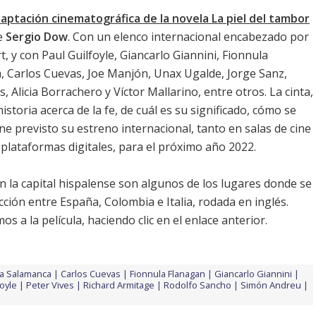
aptación cinematográfica de la novela La piel del tambor
de
Sergio Dow
. Con un elenco internacional encabezado por
t, y con
Paul Guilfoyle
,
Giancarlo Giannini
,
Fionnula
a
,
Carlos Cuevas
,
Joe Manjón
,
Unax Ugalde
,
Jorge Sanz
,
es
,
Alicia Borrachero
y
Víctor Mallarino
, entre otros. La cinta,
istoria acerca de la fe, de cuál es su significado, cómo se
ne previsto su estreno internacional, tanto en salas de cine
plataformas digitales, para el próximo año 2022.
n la capital hispalense son algunos de los lugares donde se
ción entre España, Colombia e Italia, rodada en inglés.
 a la película, haciendo clic en el enlace anterior.
a Salamanca
Carlos Cuevas
Fionnula Flanagan
Giancarlo Giannini
foyle
Peter Vives
Richard Armitage
Rodolfo Sancho
Simón Andreu