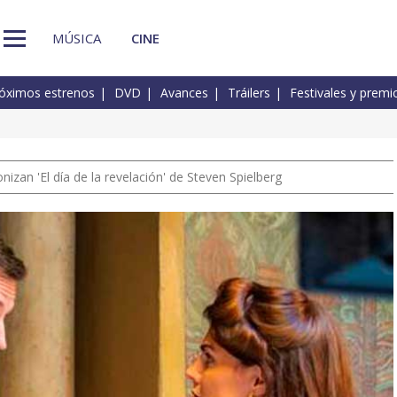
MÚSICA
CINE
óximos estrenos
DVD
Avances
Tráilers
Festivales y premi
izan 'El día de la revelación' de Steven Spielberg