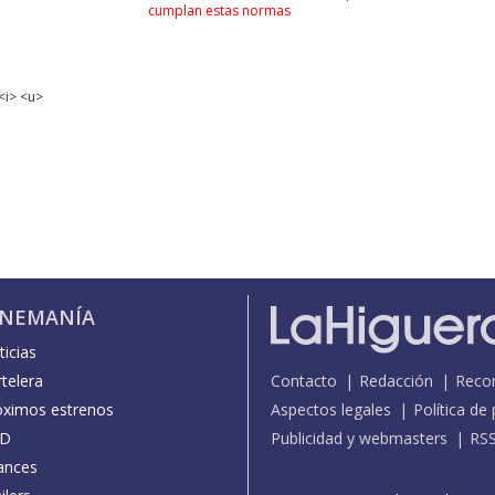
cumplan estas normas
<i> <u>
INEMANÍA
icias
telera
Contacto
Redacción
Reco
óximos estrenos
Aspectos legales
Política de
D
Publicidad y webmasters
RS
ances