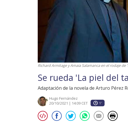
Richard Armitage y Amaia Salamanca en el rodaje de '
Se rueda 'La piel del 
Adaptación de la novela de Arturo Pérez R
Hugo Fernández
20/10/2021 | 14:09 CET
1'