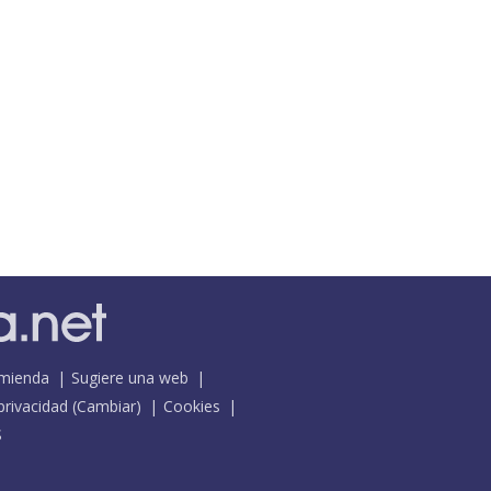
mienda
Sugiere una web
 privacidad
(
Cambiar
)
Cookies
S