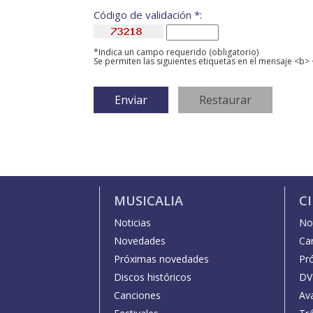
Código de validación *:
*Indica un campo requerido (obligatorio)
Se permiten las siguientes etiquetas en el mensaje <b> 
MUSICALIA
C
Noticias
Not
Novedades
Car
Próximas novedades
Pr
Discos históricos
DV
Canciones
Av