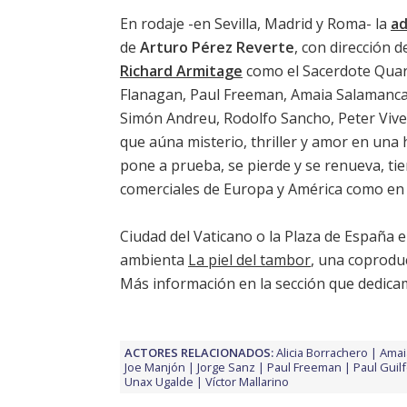
En rodaje -en Sevilla, Madrid y Roma- la
ad
de
Arturo Pérez Reverte
, con dirección 
Richard Armitage
como el Sacerdote Quar
Flanagan
,
Paul Freeman
,
Amaia Salamanc
Simón Andreu
,
Rodolfo Sancho
,
Peter Viv
que aúna misterio, thriller y amor en una h
pone a prueba, se pierde y se renueva, tie
comerciales de Europa y América como en 
Ciudad del Vaticano o la Plaza de España e
ambienta
La piel del tambor
, una coproduc
Más información en la sección que dedicamos
ACTORES RELACIONADOS:
Alicia Borrachero
Amai
Joe Manjón
Jorge Sanz
Paul Freeman
Paul Guil
Unax Ugalde
Víctor Mallarino