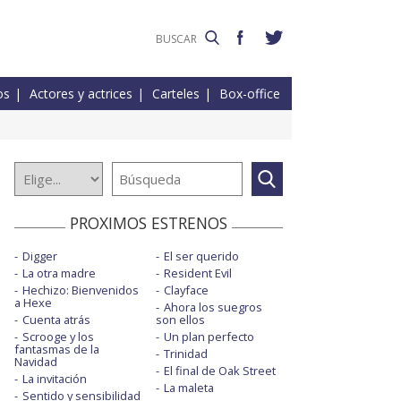
os
Actores y actrices
Carteles
Box-office
PROXIMOS ESTRENOS
Digger
El ser querido
La otra madre
Resident Evil
Hechizo: Bienvenidos
Clayface
a Hexe
Ahora los suegros
Cuenta atrás
son ellos
Scrooge y los
Un plan perfecto
fantasmas de la
Trinidad
Navidad
El final de Oak Street
La invitación
La maleta
Sentido y sensibilidad