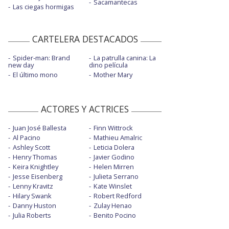
Sacamantecas
Las ciegas hormigas
CARTELERA DESTACADOS
Spider-man: Brand
La patrulla canina: La
new day
dino película
El último mono
Mother Mary
ACTORES Y ACTRICES
Juan José Ballesta
Finn Wittrock
Al Pacino
Mathieu Amalric
Ashley Scott
Leticia Dolera
Henry Thomas
Javier Godino
Keira Knightley
Helen Mirren
Jesse Eisenberg
Julieta Serrano
Lenny Kravitz
Kate Winslet
Hilary Swank
Robert Redford
Danny Huston
Zulay Henao
Julia Roberts
Benito Pocino