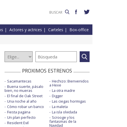
os
Actores y actrices
Carteles
Box-office
PROXIMOS ESTRENOS
Sacamantecas
Hechizo: Bienvenidos
a Hexe
Buena suerte, pásalo
bien, no mueras
La otra madre
El final de Oak Street
Digger
Una noche al año
Las ciegas hormigas
Cómo robar un banco
La maleta
Fiesta pagäna
La isla olvidada
Un plan perfecto
Scrooge y los
fantasmas de la
Resident Evil
Navidad