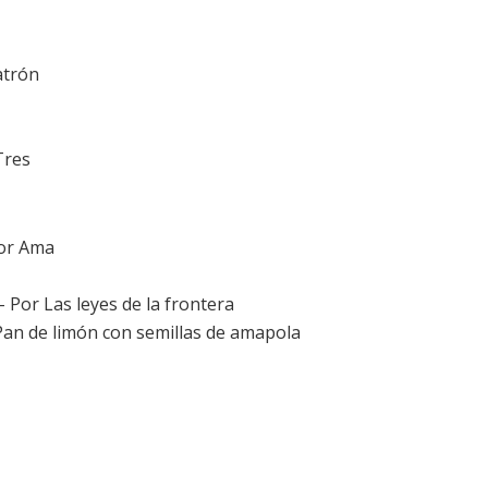
atrón
Tres
Por
Ama
 - Por
Las leyes de la frontera
Pan de limón con semillas de amapola