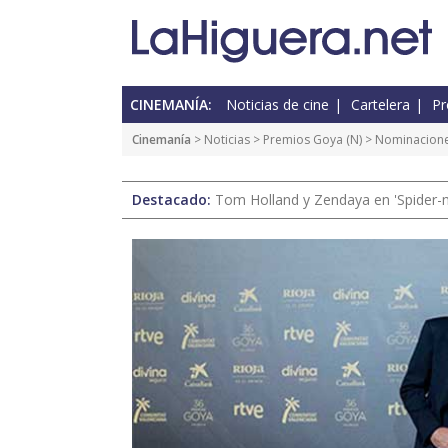
CINEMANÍA:
Noticias de cine
Cartelera
Pr
Cinemanía
>
Noticias
>
Premios Goya
(
N
) > Nominacion
Destacado:
Tom Holland y Zendaya en 'Spider-