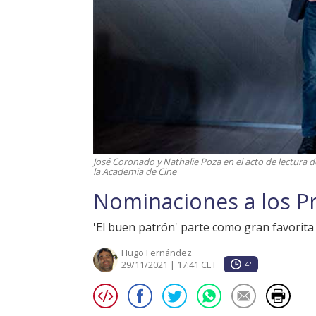
José Coronado y Nathalie Poza en el acto de lectura 
la Academia de Cine
Nominaciones a los P
'El buen patrón' parte como gran favorita
Hugo Fernández
29/11/2021 | 17:41 CET
4'