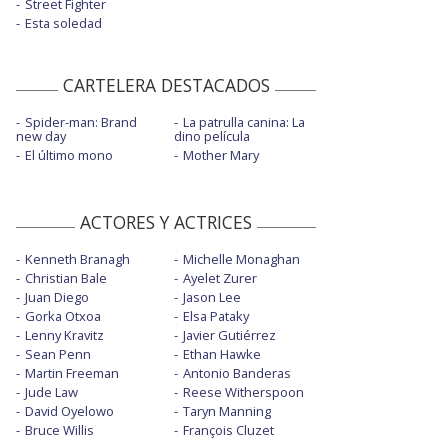
Street Fighter
Esta soledad
CARTELERA DESTACADOS
Spider-man: Brand
La patrulla canina: La
new day
dino película
El último mono
Mother Mary
ACTORES Y ACTRICES
Kenneth Branagh
Michelle Monaghan
Christian Bale
Ayelet Zurer
Juan Diego
Jason Lee
Gorka Otxoa
Elsa Pataky
Lenny Kravitz
Javier Gutiérrez
Sean Penn
Ethan Hawke
Martin Freeman
Antonio Banderas
Jude Law
Reese Witherspoon
David Oyelowo
Taryn Manning
Bruce Willis
François Cluzet