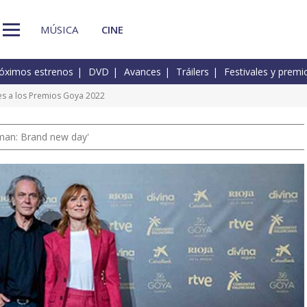
MÚSICA
CINE
óximos estrenos
DVD
Avances
Tráilers
Festivales y premi
es a los Premios Goya 2022
man: Brand new day'