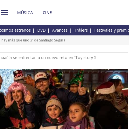
MÚSICA
CINE
óximos estrenos
DVD
Avances
Tráilers
Festivales y premi
 hay más que uno 3' de Santiago Segura
pañía se enfrentan a un nuevo reto en 'Toy story 5'