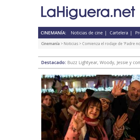
CINEMANÍA:
Noticias de cine
Cartelera
Pr
Cinemanía
>
Noticias
> Comienza el rodaje de 'Padre no
Destacado:
Buzz Lightyear, Woody, Jessie y com