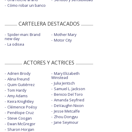
Cómo robar un banco
CARTELERA DESTACADOS
Spider-man: Brand
Mother Mary
new day
Motor City
La odisea
ACTORES Y ACTRICES
Adrien Brody
Mary Elizabeth
Winstead
Alina Freund
Julia Jentsch
Quim Gutiérrez
Samuel L. Jackson
Tom Hardy
Benicio Del Toro
Amy Adams
Amanda Seyfried
Keira Knightley
DeVaughn Nixon
Clémence Poésy
Jesse Metcalfe
Penélope Cruz
Zhou Dongyu
Steve Coogan
Jane Seymour
Ewan McGregor
Sharon Horgan