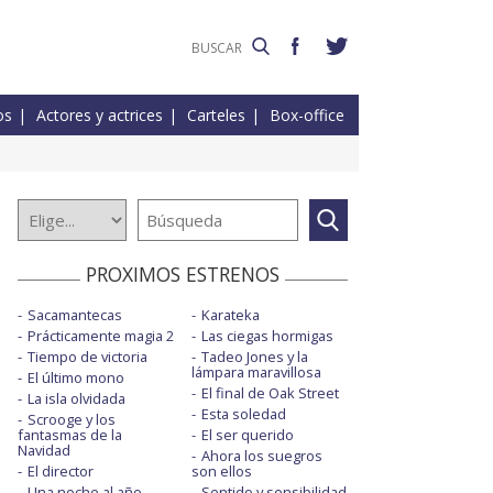
os
Actores y actrices
Carteles
Box-office
PROXIMOS ESTRENOS
Sacamantecas
Karateka
Prácticamente magia 2
Las ciegas hormigas
Tiempo de victoria
Tadeo Jones y la
lámpara maravillosa
El último mono
El final de Oak Street
La isla olvidada
Esta soledad
Scrooge y los
fantasmas de la
El ser querido
Navidad
Ahora los suegros
El director
son ellos
Una noche al año
Sentido y sensibilidad