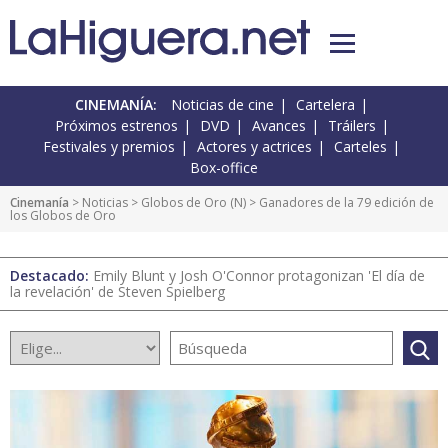
CINEMANÍA:
Noticias de cine
Cartelera
Próximos estrenos
DVD
Avances
Tráilers
Festivales y premios
Actores y actrices
Carteles
Box-office
Cinemanía
>
Noticias
>
Globos de Oro
(
N
) > Ganadores de la 79 edición de
los Globos de Oro
Destacado:
Emily Blunt y Josh O'Connor protagonizan 'El día de
la revelación' de Steven Spielberg