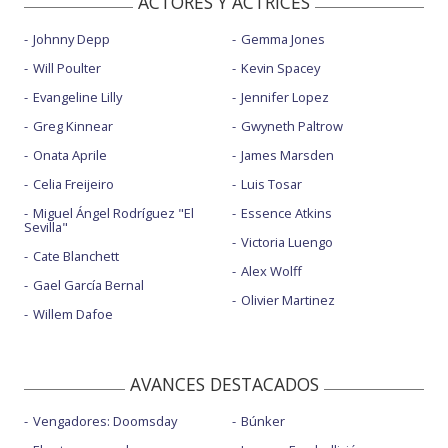
ACTORES Y ACTRICES
Johnny Depp
Gemma Jones
Will Poulter
Kevin Spacey
Evangeline Lilly
Jennifer Lopez
Greg Kinnear
Gwyneth Paltrow
Onata Aprile
James Marsden
Celia Freijeiro
Luis Tosar
Miguel Ángel Rodríguez "El
Essence Atkins
Sevilla"
Victoria Luengo
Cate Blanchett
Alex Wolff
Gael García Bernal
Olivier Martinez
Willem Dafoe
AVANCES DESTACADOS
Vengadores: Doomsday
Búnker