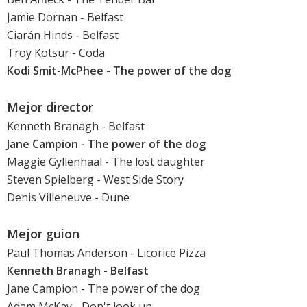
Jamie Dornan
-
Belfast
Ciarán Hinds
-
Belfast
Troy Kotsur -
Coda
Kodi Smit-McPhee
-
The power of the dog
Mejor director
Kenneth Branagh
-
Belfast
Jane Campion -
The power of the dog
Maggie Gyllenhaal
- The lost daughter
Steven Spielberg -
West Side Story
Denis Villeneuve -
Dune
Mejor guion
Paul Thomas Anderson -
Licorice Pizza
Kenneth Branagh -
Belfast
Jane Campion -
The power of the dog
Adam McKay -
Don't look up