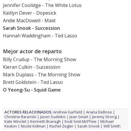
Jennifer Coolidge
- The White Lotus
Kaitlyn Dever
- Dopesick
Andie MacDowell
- Maid
Sarah Snook
- Succession
Hannah Waddingham - Ted Lasso
Mejor actor de reparto
Billy Crudup
- The Morning Show
Kieran Culkin
- Succession
Mark Duplass
- The Morning Show
Brett Goldstein - Ted Lasso
O Yeong-Su - Squid Game
ACTORES RELACIONADOS:
Andrew Garfield
Ariana DeBose
Christine Baranski
Jason Sudeikis
Jean Smart
Jeremy Strong
Kate Winslet
Kenneth Branagh
Kodi Smit-McPhee
Michael
Keaton
Nicole Kidman
Rachel Zegler
Sarah Snook
Will Smith