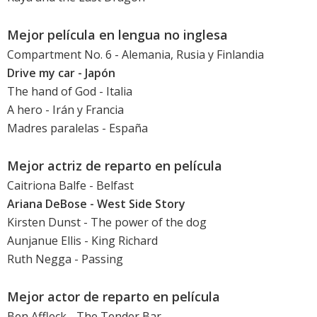
Mejor película en lengua no inglesa
Compartment No. 6 - Alemania, Rusia y Finlandia
Drive my car
- Japón
The hand of God
- Italia
A hero
- Irán y Francia
Madres paralelas
- España
Mejor actriz de reparto en película
Caitriona Balfe
-
Belfast
Ariana DeBose
-
West Side Story
Kirsten Dunst
-
The power of the dog
Aunjanue Ellis
-
King Richard
Ruth Negga
- Passing
Mejor actor de reparto en película
Ben Affleck
- The Tender Bar