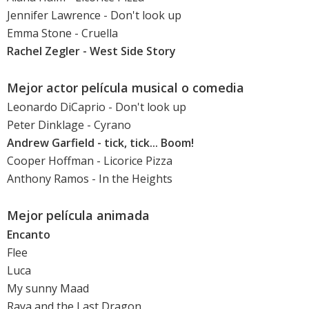
Jennifer Lawrence
-
Don't look up
Emma Stone
-
Cruella
Rachel Zegler
-
West Side Story
Mejor actor película musical o comedia
Leonardo DiCaprio
-
Don't look up
Peter Dinklage
-
Cyrano
Andrew Garfield
-
tick, tick... Boom!
Cooper Hoffman
-
Licorice Pizza
Anthony Ramos
-
In the Heights
Mejor película animada
Encanto
Flee
Luca
My sunny Maad
Raya and the Last Dragon