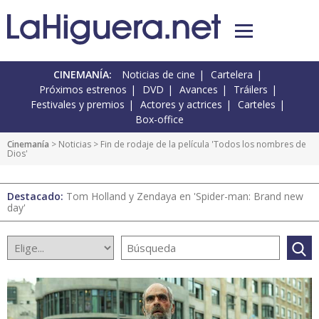
CINEMANÍA:
Noticias de cine
Cartelera
Próximos estrenos
DVD
Avances
Tráilers
Festivales y premios
Actores y actrices
Carteles
Box-office
Cinemanía
>
Noticias
> Fin de rodaje de la película 'Todos los nombres de
Dios'
Destacado:
Tom Holland y Zendaya en 'Spider-man: Brand new
day'