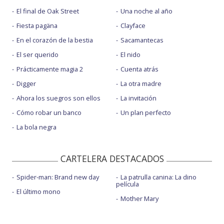
El final de Oak Street
Una noche al año
Fiesta pagäna
Clayface
En el corazón de la bestia
Sacamantecas
El ser querido
El nido
Prácticamente magia 2
Cuenta atrás
Digger
La otra madre
Ahora los suegros son ellos
La invitación
Cómo robar un banco
Un plan perfecto
La bola negra
CARTELERA DESTACADOS
Spider-man: Brand new day
La patrulla canina: La dino
película
El último mono
Mother Mary