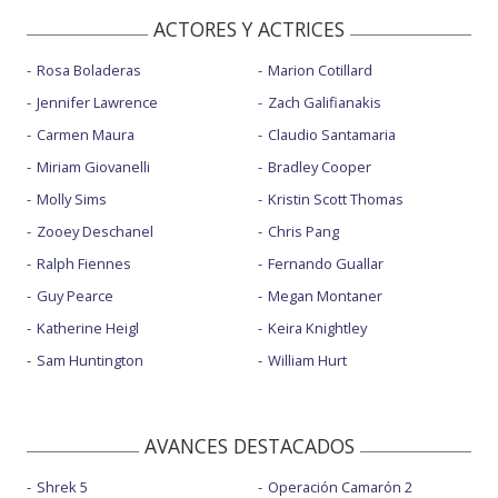
ACTORES Y ACTRICES
Rosa Boladeras
Marion Cotillard
Jennifer Lawrence
Zach Galifianakis
Carmen Maura
Claudio Santamaria
Miriam Giovanelli
Bradley Cooper
Molly Sims
Kristin Scott Thomas
Zooey Deschanel
Chris Pang
Ralph Fiennes
Fernando Guallar
Guy Pearce
Megan Montaner
Katherine Heigl
Keira Knightley
Sam Huntington
William Hurt
AVANCES DESTACADOS
Shrek 5
Operación Camarón 2