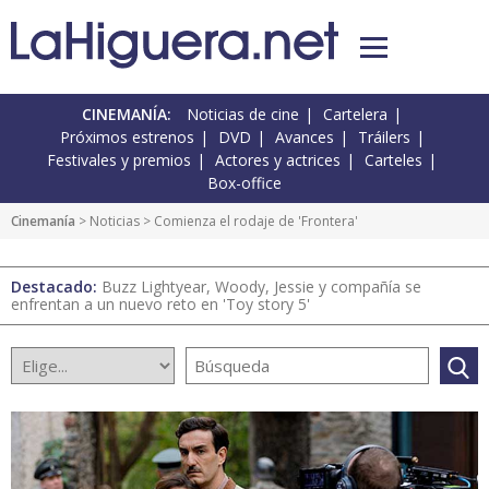
CINEMANÍA:
Noticias de cine
Cartelera
Próximos estrenos
DVD
Avances
Tráilers
Festivales y premios
Actores y actrices
Carteles
Box-office
Cinemanía
>
Noticias
> Comienza el rodaje de 'Frontera'
Destacado:
Buzz Lightyear, Woody, Jessie y compañía se
enfrentan a un nuevo reto en 'Toy story 5'