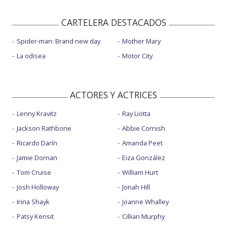
CARTELERA DESTACADOS
Spider-man: Brand new day
Mother Mary
La odisea
Motor City
ACTORES Y ACTRICES
Lenny Kravitz
Ray Liotta
Jackson Rathbone
Abbie Cornish
Ricardo Darín
Amanda Peet
Jamie Dornan
Eiza González
Tom Cruise
William Hurt
Josh Holloway
Jonah Hill
Irina Shayk
Joanne Whalley
Patsy Kensit
Cillian Murphy