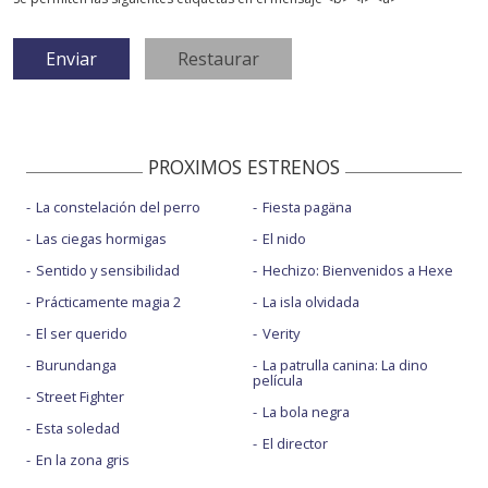
PROXIMOS ESTRENOS
La constelación del perro
Fiesta pagäna
Las ciegas hormigas
El nido
Sentido y sensibilidad
Hechizo: Bienvenidos a Hexe
Prácticamente magia 2
La isla olvidada
El ser querido
Verity
Burundanga
La patrulla canina: La dino
película
Street Fighter
La bola negra
Esta soledad
El director
En la zona gris