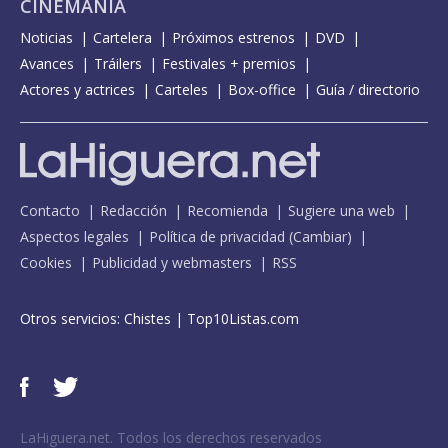
CINEMANÍA
Noticias
Cartelera
Próximos estrenos
DVD
Avances
Tráilers
Festivales + premios
Actores y actrices
Carteles
Box-office
Guía / directorio
Contacto
Redacción
Recomienda
Sugiere una web
Aspectos legales
Política de privacidad
(
Cambiar
)
Cookies
Publicidad y webmasters
RSS
Otros servicios:
Chistes
|
Top10Listas.com
LaHiguera.net. Todos los derechos reservados