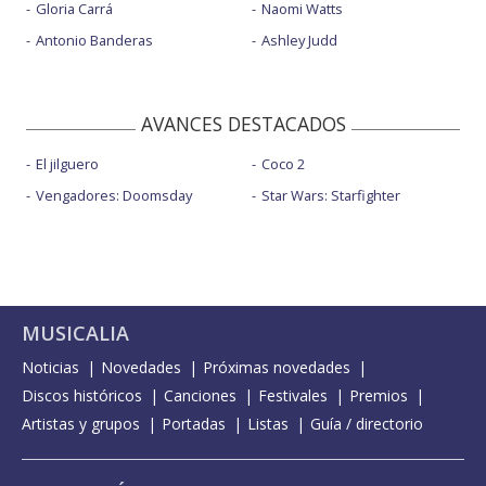
Gloria Carrá
Naomi Watts
Antonio Banderas
Ashley Judd
AVANCES DESTACADOS
El jilguero
Coco 2
Vengadores: Doomsday
Star Wars: Starfighter
MUSICALIA
Noticias
Novedades
Próximas novedades
Discos históricos
Canciones
Festivales
Premios
Artistas y grupos
Portadas
Listas
Guía / directorio