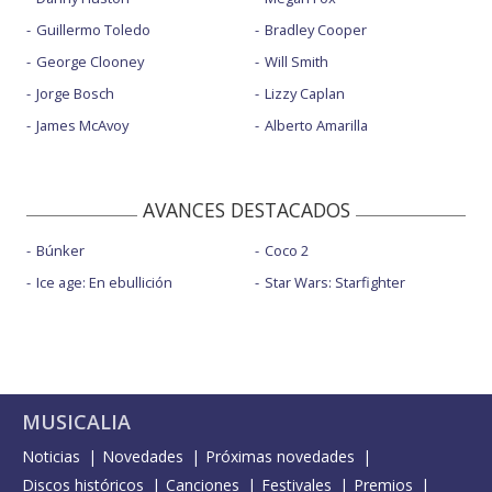
Guillermo Toledo
Bradley Cooper
George Clooney
Will Smith
Jorge Bosch
Lizzy Caplan
James McAvoy
Alberto Amarilla
AVANCES DESTACADOS
Búnker
Coco 2
Ice age: En ebullición
Star Wars: Starfighter
MUSICALIA
Noticias
Novedades
Próximas novedades
Discos históricos
Canciones
Festivales
Premios