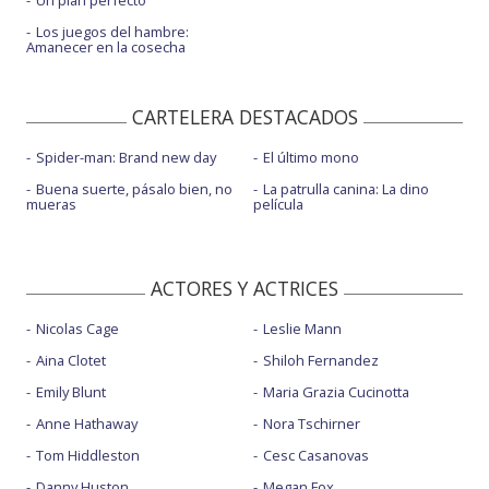
Un plan perfecto
Los juegos del hambre:
Amanecer en la cosecha
CARTELERA DESTACADOS
Spider-man: Brand new day
El último mono
Buena suerte, pásalo bien, no
La patrulla canina: La dino
mueras
película
ACTORES Y ACTRICES
Nicolas Cage
Leslie Mann
Aina Clotet
Shiloh Fernandez
Emily Blunt
Maria Grazia Cucinotta
Anne Hathaway
Nora Tschirner
Tom Hiddleston
Cesc Casanovas
Danny Huston
Megan Fox