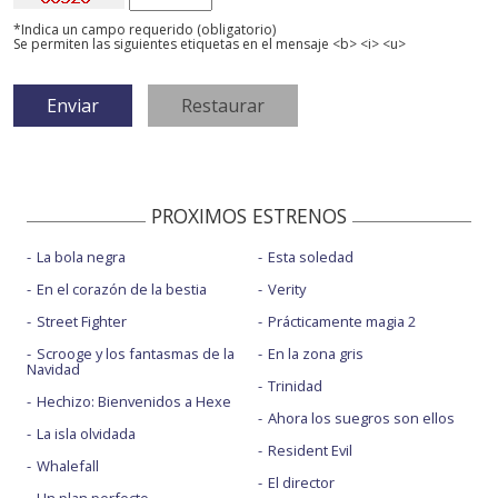
*Indica un campo requerido (obligatorio)
Se permiten las siguientes etiquetas en el mensaje <b> <i> <u>
PROXIMOS ESTRENOS
La bola negra
Esta soledad
En el corazón de la bestia
Verity
Street Fighter
Prácticamente magia 2
Scrooge y los fantasmas de la
En la zona gris
Navidad
Trinidad
Hechizo: Bienvenidos a Hexe
Ahora los suegros son ellos
La isla olvidada
Resident Evil
Whalefall
El director