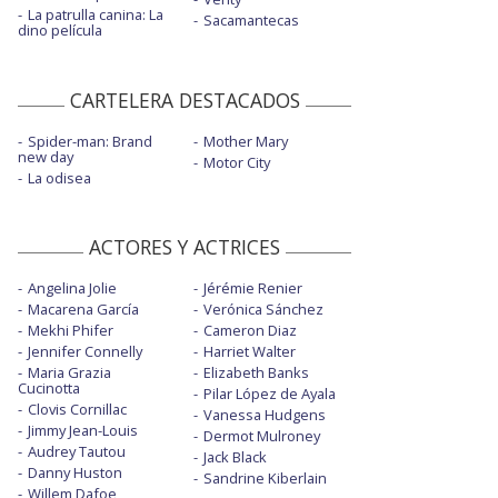
La patrulla canina: La
Sacamantecas
dino película
CARTELERA DESTACADOS
Spider-man: Brand
Mother Mary
new day
Motor City
La odisea
ACTORES Y ACTRICES
Angelina Jolie
Jérémie Renier
Macarena García
Verónica Sánchez
Mekhi Phifer
Cameron Diaz
Jennifer Connelly
Harriet Walter
Maria Grazia
Elizabeth Banks
Cucinotta
Pilar López de Ayala
Clovis Cornillac
Vanessa Hudgens
Jimmy Jean-Louis
Dermot Mulroney
Audrey Tautou
Jack Black
Danny Huston
Sandrine Kiberlain
Willem Dafoe