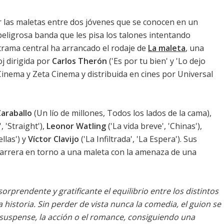
 las maletas entre dos jóvenes que se conocen en un
peligrosa banda que les pisa los talones intentando
trama central ha arrancado el rodaje de
La maleta
, una
j dirigida por
Carlos Therón
('Es por tu bien' y 'Lo dejo
Cinema y Zeta Cinema y distribuida en cines por Universal
Caraballo
(Un lío de millones, Todos los lados de la cama),
, 'Straight'),
Leonor Watling
('La vida breve', 'Chinas'),
ellas') y
Víctor Clavijo
('La Infiltrada', 'La Espera'). Sus
carrera en torno a una maleta con la amenaza de una
sorprendente y gratificante el equilibrio entre los distintos
historia. Sin perder de vista nunca la comedia, el guion se
 suspense, la acción o el romance, consiguiendo una