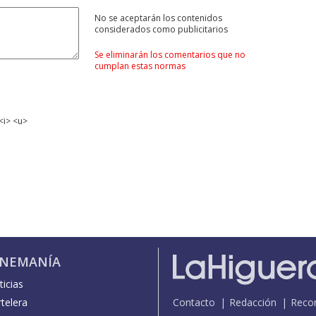
No se aceptarán los contenidos
considerados como publicitarios
Se eliminarán los comentarios que no
cumplan estas normas
<i> <u>
INEMANÍA
icias
telera
Contacto
Redacción
Reco