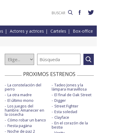
os
Actores y actrices
Carteles
Box-office
PROXIMOS ESTRENOS
La constelación del
Tadeo Jones y la
perro
lámpara maravillosa
La otra madre
El final de Oak Street
El último mono
Digger
Los juegos del
Street Fighter
hambre: Amanecer en
Esta soledad
la cosecha
Clayface
Cómo robar un banco
En el corazón de la
Fiesta pagäna
bestia
Noche de paz 2
Verity