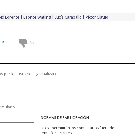
vid Lorente
Leonor Watling
Lucía Caraballo
Víctor Clavijo
Si
No
s por los usuarios!
(
Actualizar
)
ormulario!
NORMAS DE PARTICIPACIÓN
No se permitirán los comentarios fuera de
tema ó injuriantes