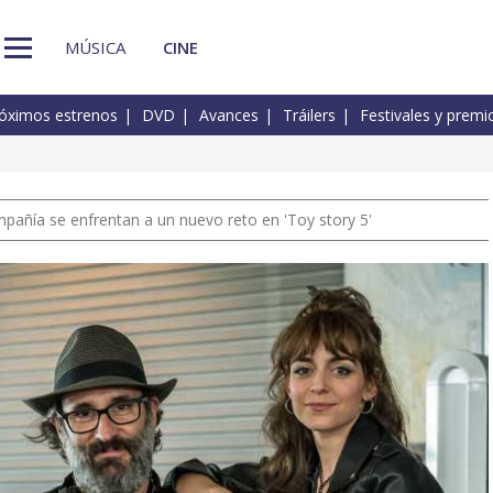
MÚSICA
CINE
óximos estrenos
DVD
Avances
Tráilers
Festivales y premi
pañía se enfrentan a un nuevo reto en 'Toy story 5'