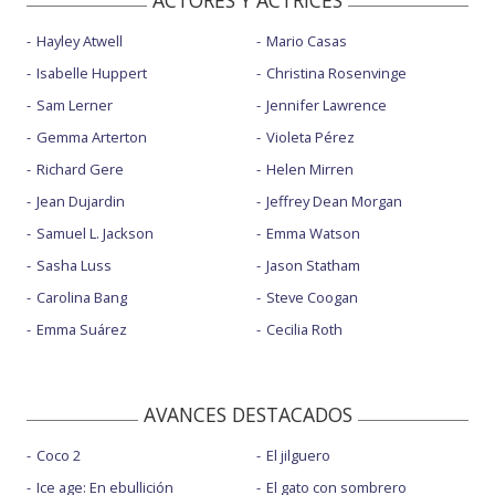
Hayley Atwell
Mario Casas
Isabelle Huppert
Christina Rosenvinge
Sam Lerner
Jennifer Lawrence
Gemma Arterton
Violeta Pérez
Richard Gere
Helen Mirren
Jean Dujardin
Jeffrey Dean Morgan
Samuel L. Jackson
Emma Watson
Sasha Luss
Jason Statham
Carolina Bang
Steve Coogan
Emma Suárez
Cecilia Roth
AVANCES DESTACADOS
Coco 2
El jilguero
Ice age: En ebullición
El gato con sombrero