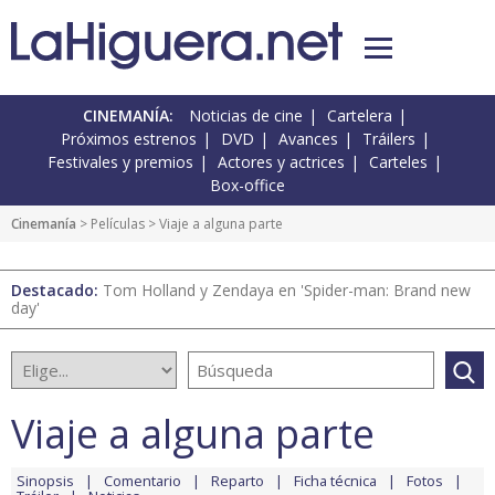
CINEMANÍA:
Noticias de cine
Cartelera
Próximos estrenos
DVD
Avances
Tráilers
Festivales y premios
Actores y actrices
Carteles
Box-office
Cinemanía
> Películas > Viaje a alguna parte
Destacado:
Tom Holland y Zendaya en 'Spider-man: Brand new
day'
Viaje a alguna parte
Sinopsis
Comentario
Reparto
Ficha técnica
Fotos