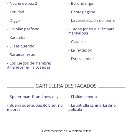
Noche de paz 2
Burundanga
Trinidad
Fiesta pagäna
Digger
La constelación del perro
Un plan perfecto
Tadeo Jones y la lámpara
maravillosa
Karateka
Clayface
El ser querido
La invitación
Sacamantecas
Esta soledad
Los juegos del hambre:
Amanecer en la cosecha
CARTELERA DESTACADOS
Spider-man: Brand new day
El último mono
Buena suerte, pásalo bien, no
La patrulla canina: La dino
mueras
película
ACTORES Y ACTRICES