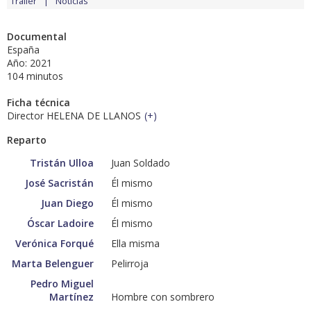
Tráiler
Noticias
Documental
España
Año: 2021
104 minutos
Ficha técnica
Director HELENA DE LLANOS
(
+
)
Reparto
Tristán Ulloa
Juan Soldado
José Sacristán
Él mismo
Juan Diego
Él mismo
Óscar Ladoire
Él mismo
Verónica Forqué
Ella misma
Marta Belenguer
Pelirroja
Pedro Miguel
Martínez
Hombre con sombrero