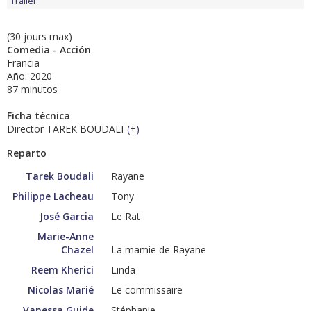
Tráiler
(30 jours max)
Comedia - Acción
Francia
Año: 2020
87 minutos
Ficha técnica
Director TAREK BOUDALI
(
+
)
Reparto
Tarek Boudali
Rayane
Philippe Lacheau
Tony
José Garcia
Le Rat
Marie-Anne
Chazel
La mamie de Rayane
Reem Kherici
Linda
Nicolas Marié
Le commissaire
Vanessa Guide
Stéphanie