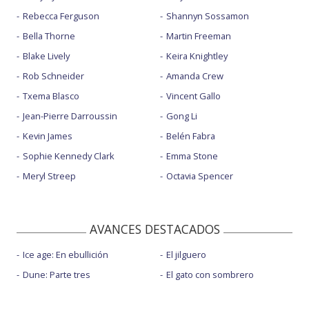
Rebecca Ferguson
Shannyn Sossamon
Bella Thorne
Martin Freeman
Blake Lively
Keira Knightley
Rob Schneider
Amanda Crew
Txema Blasco
Vincent Gallo
Jean-Pierre Darroussin
Gong Li
Kevin James
Belén Fabra
Sophie Kennedy Clark
Emma Stone
Meryl Streep
Octavia Spencer
AVANCES DESTACADOS
Ice age: En ebullición
El jilguero
Dune: Parte tres
El gato con sombrero