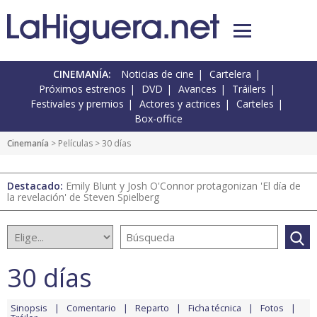
CINEMANÍA:
Noticias de cine
Cartelera
Próximos estrenos
DVD
Avances
Tráilers
Festivales y premios
Actores y actrices
Carteles
Box-office
Cinemanía
> Películas > 30 días
Destacado:
Emily Blunt y Josh O'Connor protagonizan 'El día de
la revelación' de Steven Spielberg
30 días
Sinopsis
Comentario
Reparto
Ficha técnica
Fotos